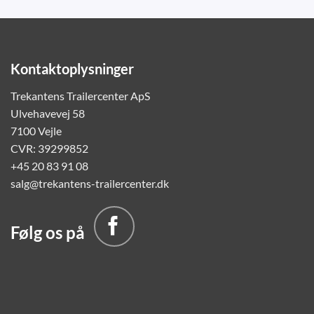
Kontaktoplysninger
Trekantens Trailercenter ApS
Ulvehavevej 58
7100 Vejle
CVR: 39299852
+45 20 83 91 08
salg@trekantens-trailercenter.dk
Følg os på