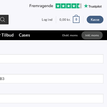
0
Log ind
0,00
kr.
Kasse
r Tilbud
Cases
Ekskl. moms
Inkl. moms