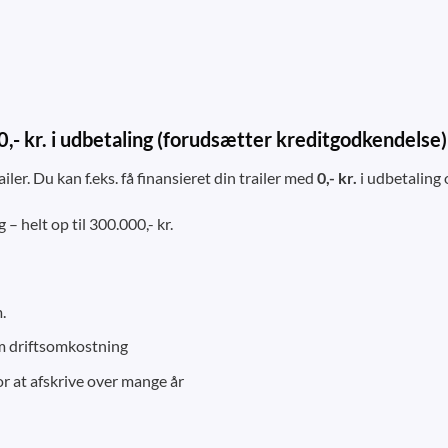
 0,- kr. i udbetaling (forudsætter kreditgodkendelse)
er. Du kan f.eks. få finansieret din trailer med
0,- kr.
i udbetaling
– helt op til 300.000,- kr.
.
om driftsomkostning
for at afskrive over mange år