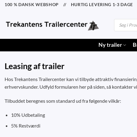
Fortsæt
100 % DANSK WEBSHOP // HURTIG LEVERING 1-3 DAGE /
til
indhold
Products
search
Ny trailer
B
Leasing af trailer
Hos Trekantens Trailercenter kan vi tilbyde attraktiv finansiering 
erhvervskunder. Udfyld formularen her på siden, så kontakter vi
Tilbuddet beregnes som standard ud fra følgende vilkår:
10% Udbetaling
5% Restværdi