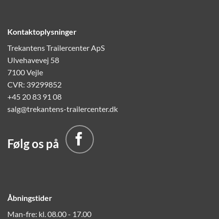
Kontaktoplysninger
Trekantens Trailercenter ApS
Ulvehavevej 58
7100 Vejle
CVR: 39299852
+45 20 83 91 08
salg@trekantens-trailercenter.dk
Følg os på
Åbningstider
Man-fre: kl. 08.00 - 17.00