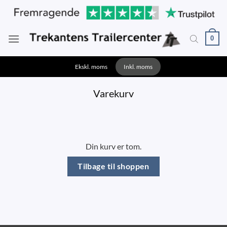
Fortsæt
til
indhold
0
Ekskl. moms
Inkl. moms
Varekurv
Din kurv er tom.
Tilbage til shoppen