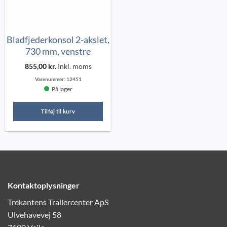
Bladfjederkonsol 2-akslet,
730 mm, venstre
855,00
kr.
Inkl. moms
Varenummer:
12451
På lager
Tilføj til kurv
Kontaktoplysninger
Trekantens Trailercenter ApS
Ulvehavevej 58