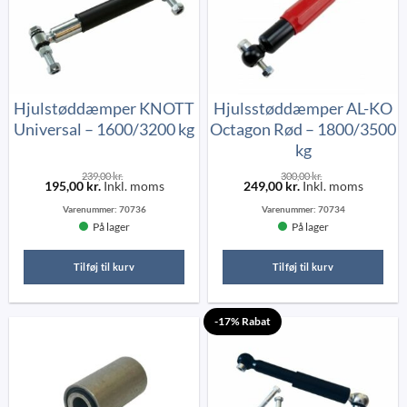
Hjulstøddæmper KNOTT
Hjulsstøddæmper AL-KO
Universal – 1600/3200 kg
Octagon Rød – 1800/3500
kg
239,00
kr.
300,00
kr.
195,00
kr.
Inkl. moms
249,00
kr.
Inkl. moms
Varenummer:
70736
Varenummer:
70734
På lager
På lager
Tilføj til kurv
Tilføj til kurv
-17% Rabat