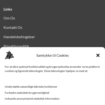
Links
Om Os
Kontakt Os
Handelsbetingelser
Privatlivspolitik
Finansiering
Samtykke til Cookies
Levering til Sjælland
For at sikre optimal funktionalitet og brugeroplevelse anvender vores platform
cookies og lignende teknologier. Disse teknologier hjælper os med at:
Vedligehold af trailer
Trailer-hjælp og FAQ
Understøtte væsentlige tekniske funktioner
Værksted
Forbedre websitets brugervenlighed
Indsamle anonymiseret statistisk information
Job/ledige stillinger