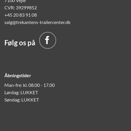
7100 Vejle
CVR: 39299852
+45 20 83 91 08
salg@trekantens-trailercenter.dk
Følg os på
Åbningstider
Man-fre: kl. 08.00 - 17.00
Lørdag: LUKKET
Søndag; LUKKET