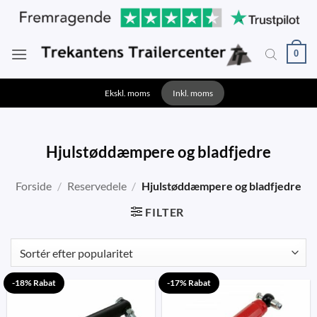
Fortsæt
til
indhold
0
Ekskl. moms
Inkl. moms
Hjulstøddæmpere og bladfjedre
Forside
/
Reservedele
/
Hjulstøddæmpere og bladfjedre
FILTER
-18% Rabat
-17% Rabat