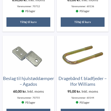
Varenummer:
70712
Varenummer:
60136
På lager
På lager
Tilføj til kurv
Tilføj til kurv
Beslag til hjulstøddæmper
Dragebånd f. bladfjeder –
– Agados
Ifor Williams
60,00
kr.
Inkl. moms
95,00
kr.
Inkl. moms
Varenummer:
70755
Varenummer:
60144
På lager
På lager