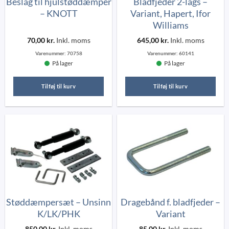
Beslag til hjulstøddæmper
Bladfjeder 2-lags –
– KNOTT
Variant, Hapert, Ifor
Williams
70,00
kr.
Inkl. moms
645,00
kr.
Inkl. moms
Varenummer:
70758
Varenummer:
60141
På lager
På lager
Tilføj til kurv
Tilføj til kurv
Støddæmpersæt – Unsinn
Dragebånd f. bladfjeder –
K/LK/PHK
Variant
850,00
kr.
Inkl. moms
85,00
kr.
Inkl. moms