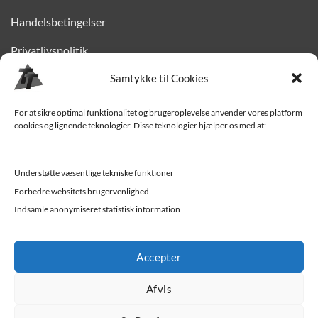
Handelsbetingelser
Privatlivspolitik
Finansiering
Samtykke til Cookies
Levering til Sjælland
For at sikre optimal funktionalitet og brugeroplevelse anvender vores platform
cookies og lignende teknologier. Disse teknologier hjælper os med at:
Vedligehold af trailer
Trailer-hjælp og FAQ
Understøtte væsentlige tekniske funktioner
Værksted
Forbedre websitets brugervenlighed
Indsamle anonymiseret statistisk information
Job/ledige stillinger
Accepter
Afvis