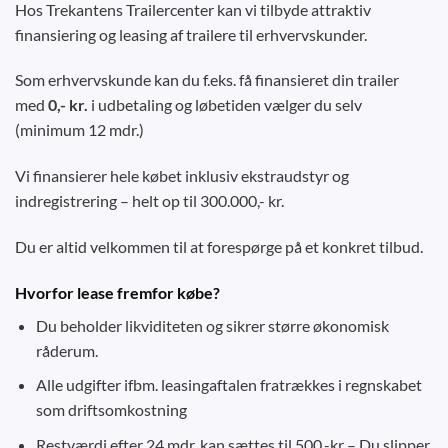
Hos Trekantens Trailercenter kan vi tilbyde attraktiv
finansiering og leasing af trailere til erhvervskunder.
Som erhvervskunde kan du f.eks. få finansieret din trailer
med
0,- kr.
i udbetaling og løbetiden vælger du selv
(minimum 12 mdr.)
Vi finansierer hele købet inklusiv ekstraudstyr og
indregistrering – helt op til 300.000,- kr.
Du er altid velkommen til at forespørge på et konkret tilbud.
Hvorfor lease fremfor købe?
Du beholder likviditeten og sikrer større økonomisk
råderum.
Alle udgifter ifbm. leasingaftalen fratrækkes i regnskabet
som driftsomkostning
Restværdi efter 24 mdr. kan sættes til 500,-kr – Du slipper