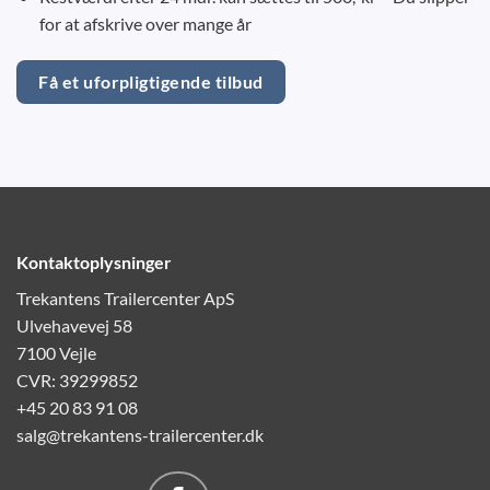
for at afskrive over mange år
Få et uforpligtigende tilbud
Kontaktoplysninger
Trekantens Trailercenter ApS
Ulvehavevej 58
7100 Vejle
CVR: 39299852
+45 20 83 91 08
salg@trekantens-trailercenter.dk