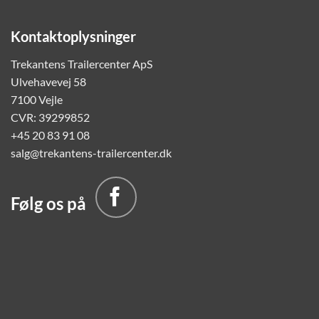
Kontaktoplysninger
Trekantens Trailercenter ApS
Ulvehavevej 58
7100 Vejle
CVR: 39299852
+45 20 83 91 08
salg@trekantens-trailercenter.dk
Følg os på