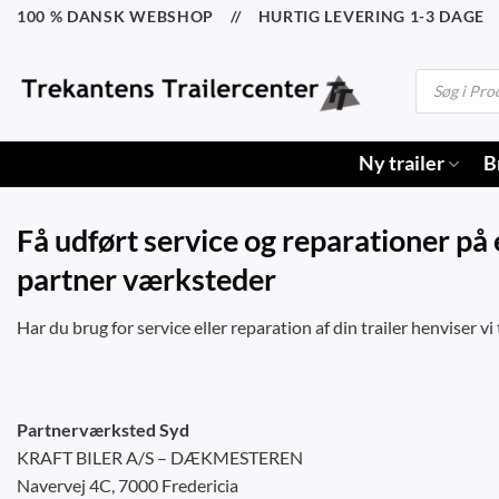
Fortsæt
100 % DANSK WEBSHOP // HURTIG LEVERING 1-3 DAGE /
til
indhold
Products
search
Ny trailer
B
Få udført service og reparationer på 
partner værksteder
Har du brug for service eller reparation af din trailer henviser v
Partnerværksted Syd
KRAFT BILER A/S – DÆKMESTEREN
Navervej 4C, 7000 Fredericia