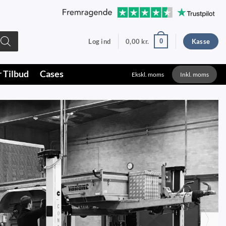
0
Log ind
0,00
kr.
Kasse
r Tilbud
Cases
Ekskl. moms
Inkl. moms