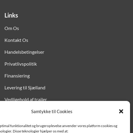
Links
Om Os
Kontakt Os
Handelsbetingelser
Privatlivspolitik
Finansiering
Levering til Sjælland
Vedligehold af trailer
Trailer-hjælp og FAQ
Samtykke til Cookies
Værksted
optimal funktionalitet og brugeroplevelse anvender vores platform cookies og
ologier. Disse teknologier hjælper os med at: