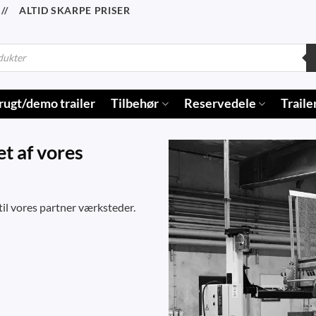
/ ALTID SKARPE PRISER
rugt/demo trailer
Tilbehør
Reservedele
Traile
et af vores
i til vores partner værksteder.