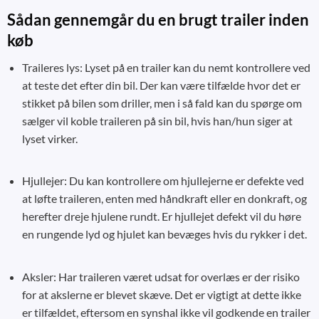
Sådan gennemgår du en brugt trailer inden
køb
Traileres lys: Lyset på en trailer kan du nemt kontrollere ved
at teste det efter din bil. Der kan være tilfælde hvor det er
stikket på bilen som driller, men i så fald kan du spørge om
sælger vil koble traileren på sin bil, hvis han/hun siger at
lyset virker.
Hjullejer: Du kan kontrollere om hjullejerne er defekte ved
at løfte traileren, enten med håndkraft eller en donkraft, og
herefter dreje hjulene rundt. Er hjullejet defekt vil du høre
en rungende lyd og hjulet kan bevæges hvis du rykker i det.
Aksler: Har traileren været udsat for overlæs er der risiko
for at akslerne er blevet skæve. Det er vigtigt at dette ikke
er tilfældet, eftersom en synshal ikke vil godkende en trailer