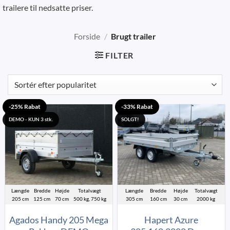
trailere til nedsatte priser.
Forside
/
Brugt trailer
FILTER
-25% Rabat
-33% Rabat
DEMO - KUN 3 stk.
SOLGT!
Længde
Bredde
Højde
Totalvægt
Længde
Bredde
Højde
Totalvægt
205 cm
125 cm
70 cm
500 kg, 750 kg
305 cm
160 cm
30 cm
2000 kg
Agados Handy 205 Mega
Hapert Azure