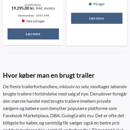
På lager
25.890,00
kr.
19.295,00
kr.
Inkl. moms
Varenummer:
1643-644
Læs mere
Ikke på lager
Læs mere
Hvor køber man en brugt trailer
De fleste trailerforhandlere, inklusiv os selv, modtager løbende
brugte trailere i forbindelse med salg af nye. Derudover foregår
den største handel med brugte trailere imellem private
sælgere og købere som benytter populære platforme som
Facebook Marketplace, DBA, GulogGratis m.v. Det er ofte det
billigste for køber, og samtidig får sælger også en bedre pris
end hvis traileren blev solgt til en forhandler. Til gengæld skal