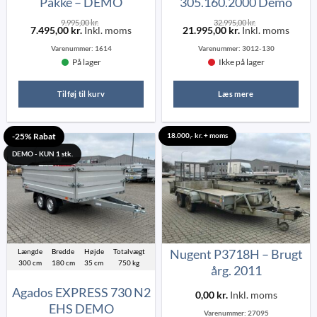
Pakke – DEMO
305.160.2000 Demo
9.995,00
kr.
32.995,00
kr.
7.495,00
kr.
Inkl. moms
21.995,00
kr.
Inkl. moms
Varenummer:
1614
Varenummer:
3012-130
På lager
Ikke på lager
Tilføj til kurv
Læs mere
-25% Rabat
18.000,- kr. + moms
DEMO - KUN 1 stk.
Nugent P3718H – Brugt
Længde
Bredde
Højde
Totalvægt
300 cm
180 cm
35 cm
750 kg
årg. 2011
Agados EXPRESS 730 N2
0,00
kr.
Inkl. moms
EHS DEMO
Varenummer:
27095