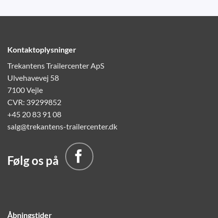
Kontaktoplysninger
Trekantens Trailercenter ApS
Ulvehavevej 58
7100 Vejle
CVR: 39299852
+45 20 83 91 08
salg@trekantens-trailercenter.dk
Følg os på
Åbningstider