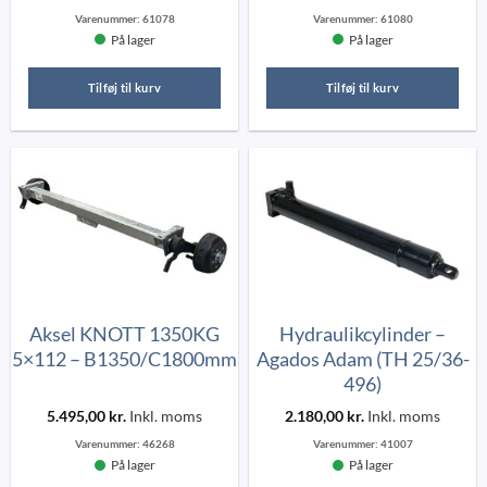
Varenummer:
61078
Varenummer:
61080
På lager
På lager
Tilføj til kurv
Tilføj til kurv
Aksel KNOTT 1350KG
Hydraulikcylinder –
5×112 – B1350/C1800mm
Agados Adam (TH 25/36-
496)
5.495,00
kr.
Inkl. moms
2.180,00
kr.
Inkl. moms
Varenummer:
46268
Varenummer:
41007
På lager
På lager