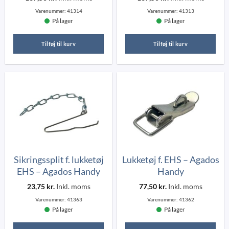
Varenummer:
41314
Varenummer:
41313
På lager
På lager
Tilføj til kurv
Tilføj til kurv
Sikringssplit f. lukketøj
Lukketøj f. EHS – Agados
EHS – Agados Handy
Handy
23,75
kr.
Inkl. moms
77,50
kr.
Inkl. moms
Varenummer:
41363
Varenummer:
41362
På lager
På lager