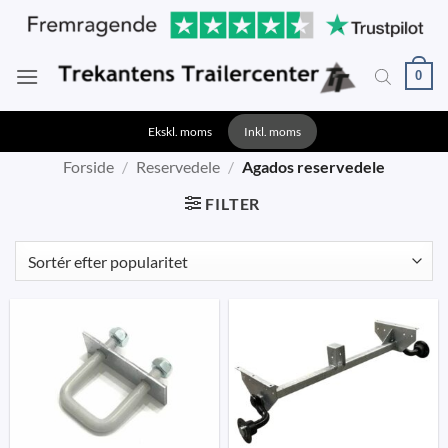
Fortsæt
til
indhold
0
Ekskl. moms
Inkl. moms
Forside
/
Reservedele
/
Agados reservedele
FILTER