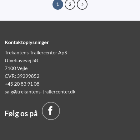
1
2
Kontaktoplysninger
Trekantens Trailercenter ApS
Ulvehavevej 58
7100 Vejle
CVR: 39299852
+45 20 83 91 08
salg@trekantens-trailercenter.dk
Følg os på