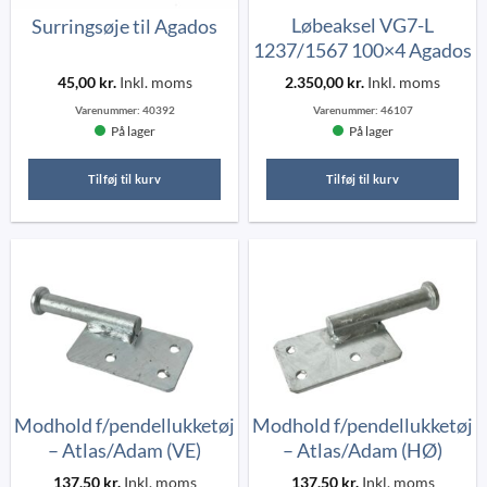
Løbeaksel VG7-L
Surringsøje til Agados
1237/1567 100×4 Agados
45,00
kr.
Inkl. moms
2.350,00
kr.
Inkl. moms
Varenummer:
40392
Varenummer:
46107
På lager
På lager
Tilføj til kurv
Tilføj til kurv
Modhold f/pendellukketøj
Modhold f/pendellukketøj
– Atlas/Adam (VE)
– Atlas/Adam (HØ)
137,50
kr.
Inkl. moms
137,50
kr.
Inkl. moms