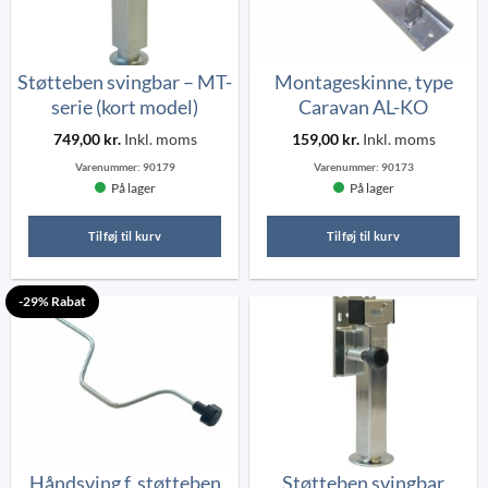
Støtteben svingbar – MT-
Montageskinne, type
serie (kort model)
Caravan AL-KO
749,00
kr.
Inkl. moms
159,00
kr.
Inkl. moms
Varenummer:
90179
Varenummer:
90173
På lager
På lager
Tilføj til kurv
Tilføj til kurv
-29% Rabat
Håndsving f. støtteben
Støtteben svingbar