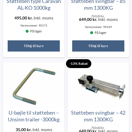
Støtteben type Caravan
Støtteben svingbar – 85
AL-KO 1000kg
mm 1300KG
750,00
kr.
495,00
kr.
Inkl. moms
649,00
kr.
Inkl. moms
Varenummer:
90171
Varenummer:
90169
På lager
På lager
Tilføj til kurv
Tilføj til kurv
-13% Rabat
U-bøjle til støtteben –
Støtteben svingbar – 42
Unsinn trailer -3000kg
mm 1300KG
750,00
kr.
35,00
kr.
Inkl. moms
649,00
kr.
Inkl. moms