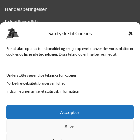
Handelsbetingelser
Privatlivspolitik
Samtykke til Cookies
Finansiering
Levering til Sjælland
For at sikre optimal funktionalitet og brugeroplevelse anvender vores platform
cookies og lignende teknologier. Disse teknologier hjælper os med at:
Vedligehold af trailer
Trailer-hjælp og FAQ
Understøtte væsentlige tekniske funktioner
Forbedre websitets brugervenlighed
Værksted
Indsamle anonymiseret statistisk information
Job/ledige stillinger
Accepter
Afvis