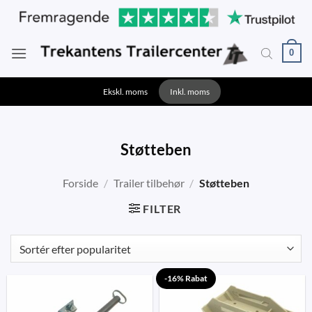
Fortsæt
til
indhold
0
Ekskl. moms
Inkl. moms
Støtteben
Forside
/
Trailer tilbehør
/
Støtteben
FILTER
-16% Rabat