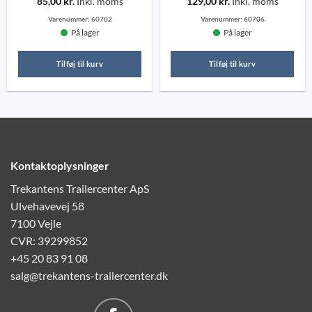
85,00
kr.
Inkl. moms
129,00
kr.
Inkl. moms
Varenummer:
60702
Varenummer:
60706
På lager
På lager
Tilføj til kurv
Tilføj til kurv
Kontaktoplysninger
Trekantens Trailercenter ApS
Ulvehavevej 58
7100 Vejle
CVR: 39299852
+45 20 83 91 08
salg@trekantens-trailercenter.dk