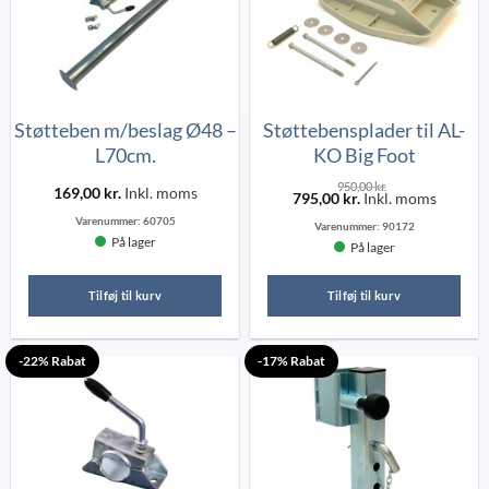
Støtteben m/beslag Ø48 –
Støttebensplader til AL-
L70cm.
KO Big Foot
950,00
kr.
169,00
kr.
Inkl. moms
795,00
kr.
Inkl. moms
Varenummer:
60705
Varenummer:
90172
På lager
På lager
Tilføj til kurv
Tilføj til kurv
-22% Rabat
-17% Rabat