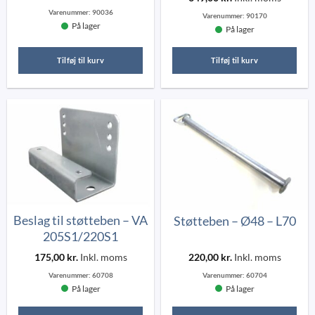
Varenummer:
90036
Varenummer:
90170
På lager
På lager
Tilføj til kurv
Tilføj til kurv
Beslag til støtteben – VA
Støtteben – Ø48 – L70
205S1/220S1
175,00
kr.
Inkl. moms
220,00
kr.
Inkl. moms
Varenummer:
60708
Varenummer:
60704
På lager
På lager