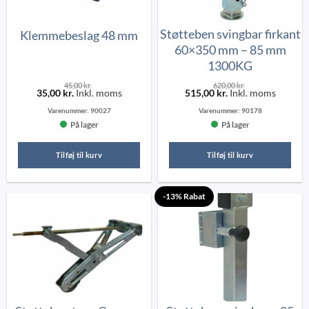
Støtteben svingbar firkant
Klemmebeslag 48 mm
60×350 mm – 85 mm
1300KG
45,00
kr.
620,00
kr.
35,00
kr.
Inkl. moms
515,00
kr.
Inkl. moms
Varenummer:
90027
Varenummer:
90178
På lager
På lager
Tilføj til kurv
Tilføj til kurv
-13% Rabat