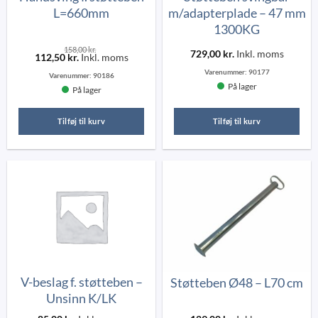
L=660mm
m/adapterplade – 47 mm
1300KG
158,00
kr.
729,00
kr.
Inkl. moms
112,50
kr.
Inkl. moms
Varenummer:
90177
Varenummer:
90186
På lager
På lager
Tilføj til kurv
Tilføj til kurv
V-beslag f. støtteben –
Støtteben Ø48 – L70 cm
Unsinn K/LK