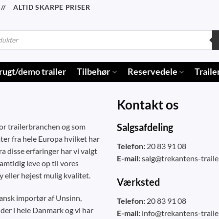
/ ALTID SKARPE PRISER
rugt/demo trailer
Tilbehør
Reservedele
Traile
Kontakt os
Salgsafdeling
for trailerbranchen og som
er fra hele Europa hvilket har
Telefon:
20 83 91 08
 disse erfaringer har vi valgt
E-mail:
salg@trekantens-traile
mtidig leve op til vores
eller højest mulig kvalitet.
Værksted
 Dansk importør af Unsinn,
Telefon:
20 83 91 08
nder i hele Danmark og vi har
E-mail:
info@trekantens-traile