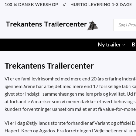
Fortsæt
100 % DANSK WEBSHOP // HURTIG LEVERING 1-3 DAGE /
til
indhold
Products
search
Ny trailer
B
Trekantens Trailercenter
Vi er en familievirksomhed med mere end 20 års erfaring inden
igennem årene har arbejdet med mere end 17 forskellige fabrikat
givet stor indsigt i sammenhængen mellem pris og kvalitet. Ud fra
at forhandle 6 mærker som vi mener dækker ethvert behov og sa
kunders forventninger uanset om målet er at få value-for-money 
Vi er i dag Østjyllands største forhandler af Variant og officiel
Hapert, Koch og Agados. Fra forretningen i Vejle betjener vi ku