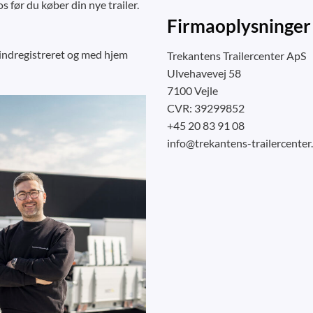
s før du køber din nye trailer.
Firmaoplysninger
 indregistreret og med hjem
Trekantens Trailercenter ApS
Ulvehavevej 58
7100 Vejle
CVR: 39299852
+45 20 83 91 08
info@trekantens-trailercenter