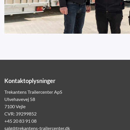
Kontaktoplysninger
Trekantens Trailercenter ApS
Ulvehavevej 58
7100 Vejle
CVR: 39299852
+45 20 83 91 08
salg@trekantens-trailercenter.dk