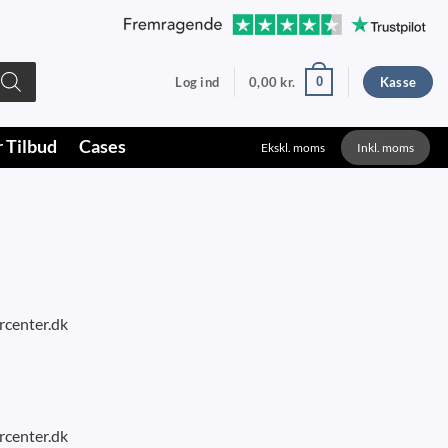
0
Log ind
0,00
kr.
Kasse
r Tilbud
Cases
Ekskl. moms
Inkl. moms
rcenter.dk
rcenter.dk