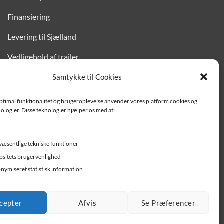
Finansiering
Levering til Sjælland
Vedligehold af trailer
Trailer-hjælp og FAQ
Samtykke til Cookies
Værksted
optimal funktionalitet og brugeroplevelse anvender vores platform cookies og
ologier. Disse teknologier hjælper os med at:
Job/ledige stillinger
væsentlige tekniske funktioner
sitets brugervenlighed
nymiseret statistisk information
cepter
Afvis
Se Præferencer