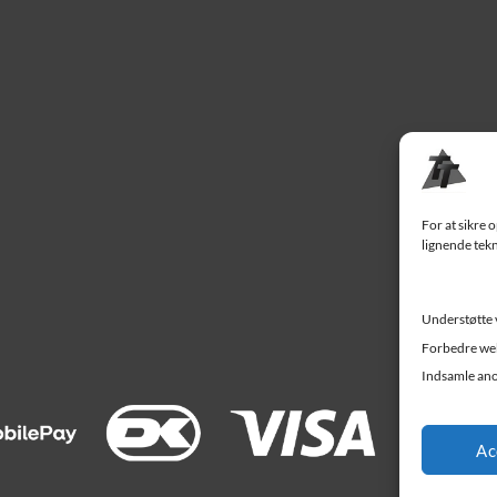
For at sikre 
lignende tekn
Understøtte 
Forbedre web
Indsamle ano
Ac