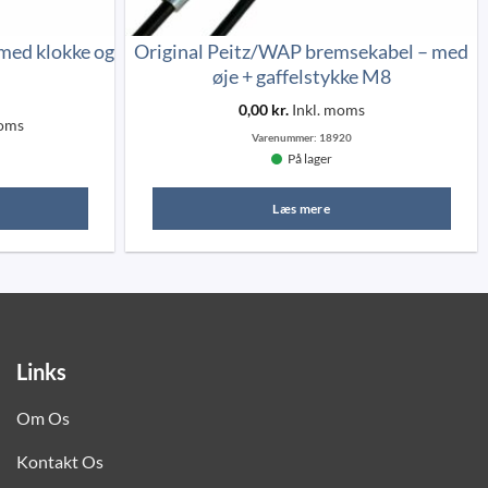
med klokke og
Original Peitz/WAP bremsekabel – med
øje + gaffelstykke M8
0,00
kr.
Inkl. moms
moms
Varenummer:
18920
På lager
Læs mere
.
Links
derne
Om Os
Kontakt Os
n