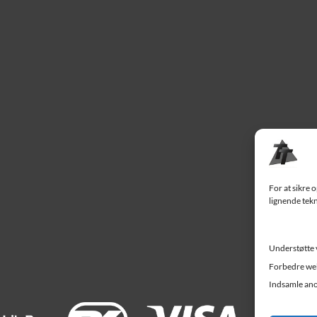
For at sikre 
lignende tekn
Understøtte 
Forbedre web
Indsamle ano