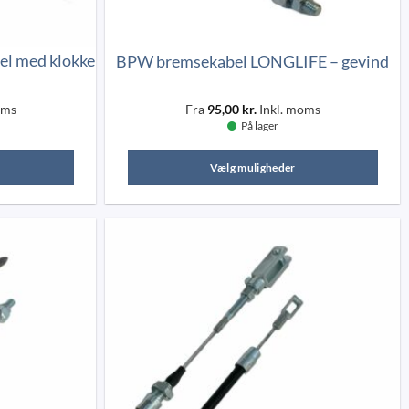
varesiden
el med klokke
BPW bremsekabel LONGLIFE – gevind
oms
Fra
95,00
kr.
Inkl. moms
På lager
Vælg muligheder
Dette
vare
har
flere
.
varianter.
derne
Mulighederne
kan
vælges
på
n
varesiden