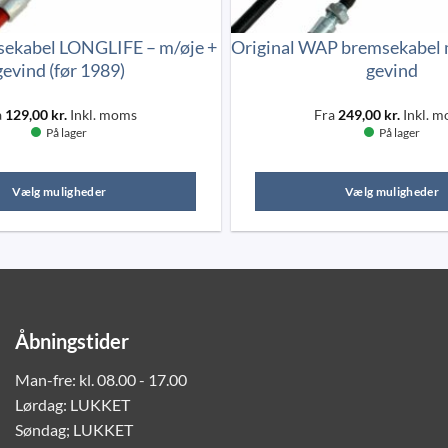
ekabel LONGLIFE – m/øje +
Original WAP bremsekabel 
gevind (før 1989)
gevind
a
129,00
kr.
Inkl. moms
Fra
249,00
kr.
Inkl. 
På lager
På lager
Vælg muligheder
Vælg muligheder
Dette
Dette
vare
vare
har
har
flere
flere
varianter.
varianter
Åbningstider
Mulighederne
Mulighe
kan
kan
Man-fre: kl. 08.00 - 17.00
vælges
vælges
Lørdag: LUKKET
på
på
Søndag; LUKKET
varesiden
vareside