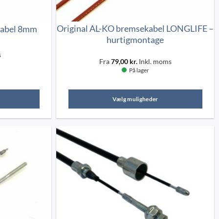
Original AL-KO bremsekabel LONGLIFE –
kabel 8mm
hurtigmontage
s
Fra
79,00
kr.
Inkl. moms
På lager
Vælg muligheder
Dette
vare
har
flere
varianter.
Mulighederne
kan
vælges
på