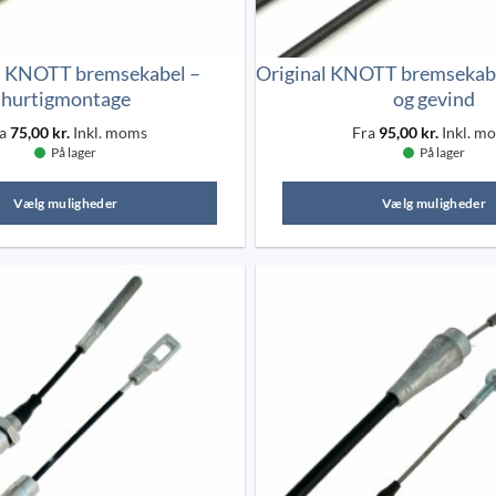
varesiden
l KNOTT bremsekabel –
Original KNOTT bremsekab
hurtigmontage
og gevind
ra
75,00
kr.
Inkl. moms
Fra
95,00
kr.
Inkl. m
På lager
På lager
Vælg muligheder
Vælg muligheder
Dette
Dette
vare
vare
har
har
flere
flere
varianter.
varianter
Mulighederne
Mulighe
kan
kan
vælges
vælges
på
på
varesiden
vareside