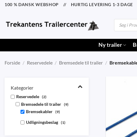
Fortsæt
100 % DANSK WEBSHOP // HURTIG LEVERING 1-3 DAGE /
til
indhold
Products
search
Ny trailer
B
Forside
/
Reservedele
/
Bremsedele til trailer
/
Bremsekabl
Kategorier
Reservedele
(2)
Bremsedele til trailer
(9)
Bremsekabler
(9)
Udligningsbeslag
(1)