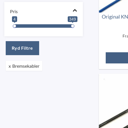
Pris
Original K
4
349
Fr
Ryd Filtre
x
Bremsekabler