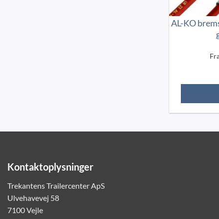
AL-KO brems
Fr
Kontaktoplysninger
Trekantens Trailercenter ApS
Ulvehavevej 58
7100 Vejle