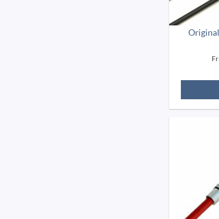
Origina
F