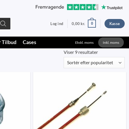
0
Log ind
0,00
kr.
Kasse
r Tilbud
Cases
Ekskl. moms
Inkl. moms
Sorteret
Viser 9 resultater
efter
popularitet