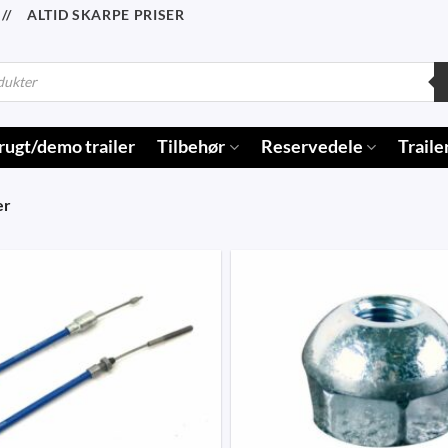
/ ALTID SKARPE PRISER
rugt/demo trailer
Tilbehør
Reservedele
Traile
er