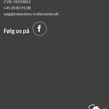
CVR: 39299852
+45 20 83 91 08
salg@trekantens-trailercenter.dk
Følg os på