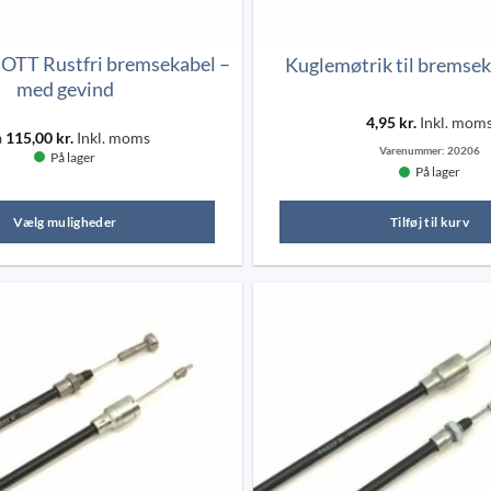
NOTT Rustfri bremsekabel –
Kuglemøtrik til bremse
med gevind
4,95
kr.
Inkl. mom
a
115,00
kr.
Inkl. moms
Varenummer:
20206
På lager
På lager
Vælg muligheder
Tilføj til kurv
Dette
vare
har
flere
varianter.
Mulighederne
kan
vælges
på