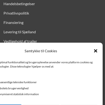
Handelsbetingelser
Privatlivspolitik
Finansiering
Levering til Sjælland
Vedligehold af trailer
Trailer-hjælp og FAQ
Samtykke til Cookies
Værksted
optimal funktionalitet og brugeroplevelse anvender vores platform cookies og
ologier. Disse teknologier hjælper os med at:
Job/ledige stillinger
væsentlige tekniske funktioner
sitets brugervenlighed
nymiseret statistisk information