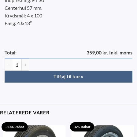
Indpresning: ET 30
Centerhul 57 mm.
Krydsmål: 4 x 100
Fælg: 4Jx13″
Total:
359,00 kr. Inkl. moms
155/80 R13 komplet hjul 4x100 antal
Tilføj til kurv
RELATEREDE VARER
-30% Rabat
-6% Rabat