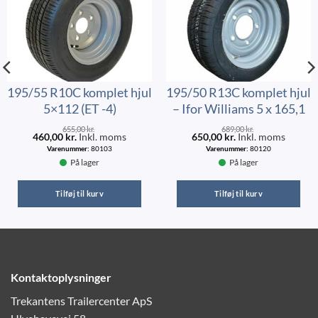
195/55 R10C komplet hjul
195/50 R13C komplet hjul
5×112 (ET -4)
– Ifor Williams 5 x 165,1
655,00
kr.
689,00
kr.
460,00
kr.
Inkl. moms
650,00
kr.
Inkl. moms
Varenummer:
80103
Varenummer:
80120
På lager
På lager
Tilføj til kurv
Tilføj til kurv
Kontaktoplysninger
Trekantens Trailercenter ApS