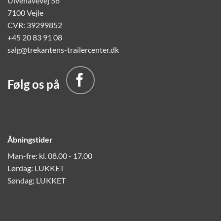
Ulvehavevej 58
7100 Vejle
CVR: 39299852
+45 20 83 91 08
salg@trekantens-trailercenter.dk
Følg os på
Åbningstider
Man-fre: kl. 08.00 - 17.00
Lørdag: LUKKET
Søndag; LUKKET