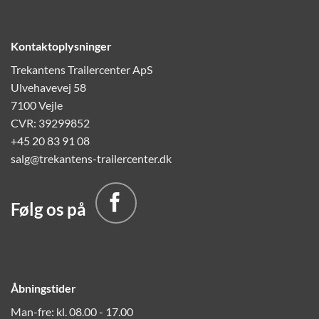
Kontaktoplysninger
Trekantens Trailercenter ApS
Ulvehavevej 58
7100 Vejle
CVR: 39299852
+45 20 83 91 08
salg@trekantens-trailercenter.dk
Følg os på
Åbningstider
Man-fre: kl. 08.00 - 17.00