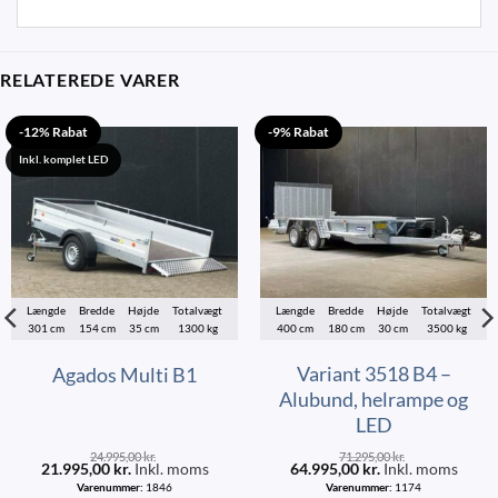
RELATEREDE VARER
-12% Rabat
-9% Rabat
Inkl. komplet LED
Længde
Bredde
Højde
Totalvægt
Længde
Bredde
Højde
Totalvægt
301 cm
154 cm
35 cm
1300 kg
400 cm
180 cm
30 cm
3500 kg
Variant 3518 B4 –
Agados Multi B1
Alubund, helrampe og
LED
24.995,00
kr.
71.295,00
kr.
21.995,00
kr.
Inkl. moms
64.995,00
kr.
Inkl. moms
Varenummer:
1846
Varenummer:
1174