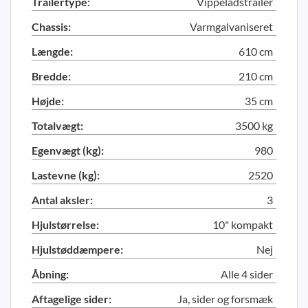
Trailertype:
Vippeladstrailer
Chassis:
Varmgalvaniseret
Længde:
610 cm
Bredde:
210 cm
Højde:
35 cm
Totalvægt:
3500 kg
Egenvægt (kg):
980
Lastevne (kg):
2520
Antal aksler:
3
Hjulstørrelse:
10" kompakt
Hjulstøddæmpere:
Nej
Åbning:
Alle 4 sider
Aftagelige sider:
Ja, sider og forsmæk