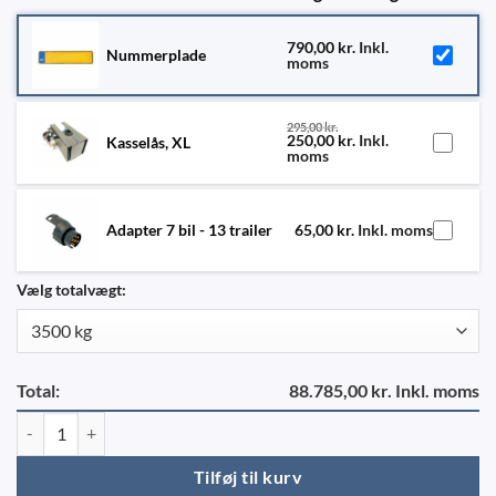
790,00
kr.
Inkl.
Nummerplade
moms
295,00
kr.
250,00
kr.
Inkl.
Kasselås, XL
moms
Adapter 7 bil - 13 trailer
65,00
kr.
Inkl. moms
Vælg totalvægt:
Total:
88.785,00 kr. Inkl. moms
Agados 3561 B3 ALU antal
Tilføj til kurv