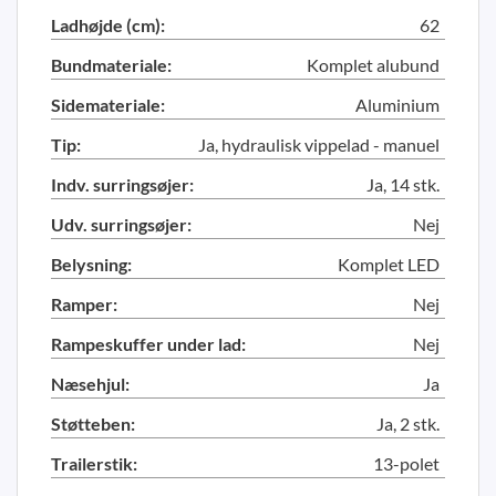
Ladhøjde (cm):
62
Bundmateriale:
Komplet alubund
Sidemateriale:
Aluminium
Tip:
Ja, hydraulisk vippelad - manuel
Indv. surringsøjer:
Ja, 14 stk.
Udv. surringsøjer:
Nej
Belysning:
Komplet LED
Ramper:
Nej
Rampeskuffer under lad:
Nej
Næsehjul:
Ja
Støtteben:
Ja, 2 stk.
Trailerstik:
13-polet