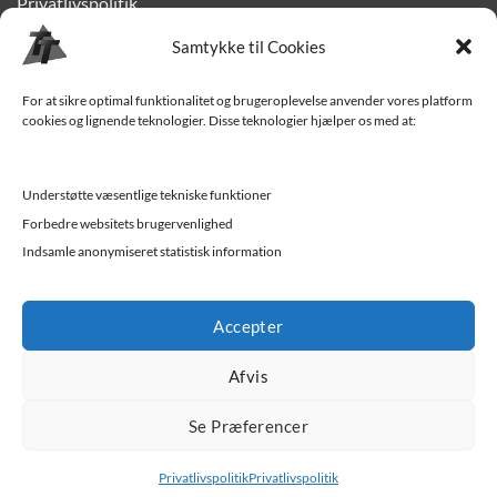
Privatlivspolitik
Finansiering
Samtykke til Cookies
Levering til Sjælland
For at sikre optimal funktionalitet og brugeroplevelse anvender vores platform
cookies og lignende teknologier. Disse teknologier hjælper os med at:
Vedligehold af trailer
Trailer-hjælp og FAQ
Understøtte væsentlige tekniske funktioner
Værksted
Forbedre websitets brugervenlighed
Indsamle anonymiseret statistisk information
Job/ledige stillinger
Accepter
Afvis
Se Præferencer
Privatlivspolitik
Privatlivspolitik
Trekantens Trailercenter - Vejle | Kolding | Horsens | Fredericia |