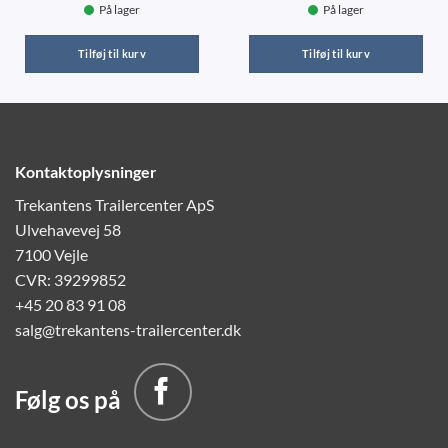
På lager
På lager
Tilføj til kurv
Tilføj til kurv
Kontaktoplysninger
Trekantens Trailercenter ApS
Ulvehavevej 58
7100 Vejle
CVR: 39299852
+45 20 83 91 08
salg@trekantens-trailercenter.dk
Følg os på