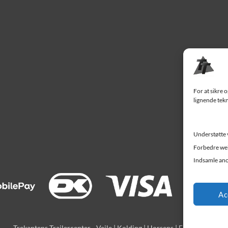
For at sikre 
lignende tekn
Understøtte 
Forbedre web
Indsamle ano
Ac
Trekantens Trailercenter - Vejle | Kolding | Horsens | Fredericia |