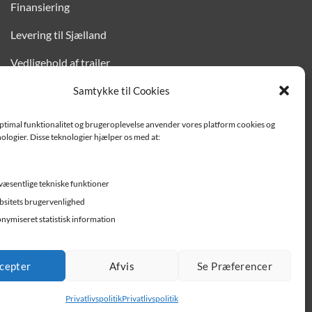
Finansiering
Levering til Sjælland
Vedligehold af trailer
Trailer-hjælp og FAQ
Samtykke til Cookies
Værksted
optimal funktionalitet og brugeroplevelse anvender vores platform cookies og
ologier. Disse teknologier hjælper os med at:
Job/ledige stillinger
væsentlige tekniske funktioner
sitets brugervenlighed
nymiseret statistisk information
cepter
Afvis
Se Præferencer
Privatlivspolitik
Privatlivspolitik