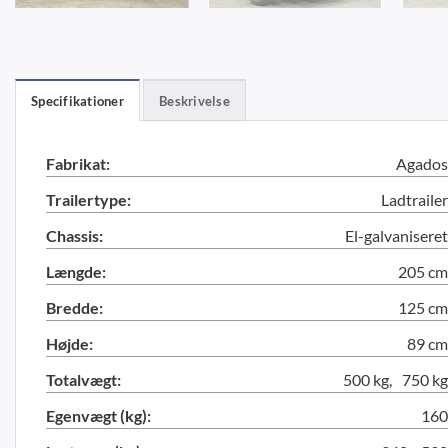
Specifikationer
Beskrivelse
Fabrikat:
Agados
Trailertype:
Ladtrailer
Chassis:
El-galvaniseret
Længde:
205 cm
Bredde:
125 cm
Højde:
89 cm
Totalvægt:
500 kg
750 kg
Egenvægt (kg):
160