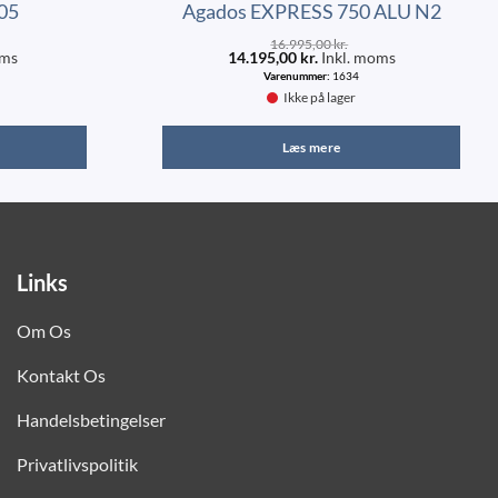
05
Agados EXPRESS 750 ALU N2
16.995,00
kr.
oms
14.195,00
kr.
Inkl. moms
Varenummer:
1634
Ikke på lager
Læs mere
Links
Om Os
Kontakt Os
Handelsbetingelser
Privatlivspolitik