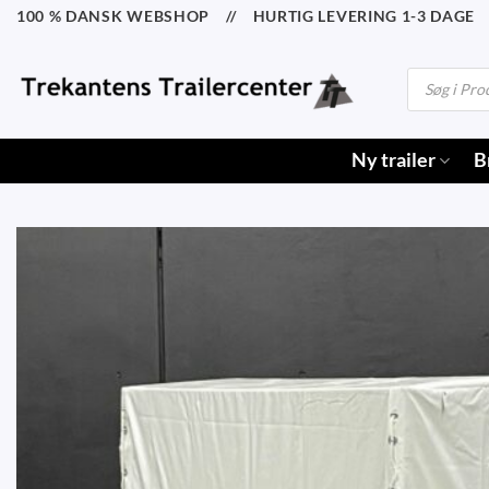
Fortsæt
100 % DANSK WEBSHOP // HURTIG LEVERING 1-3 DAGE /
til
indhold
Products
search
Ny trailer
B