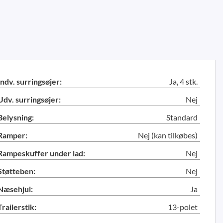
Indv. surringsøjer:
Ja, 4 stk.
Udv. surringsøjer:
Nej
Belysning:
Standard
Ramper:
Nej (kan tilkøbes)
Rampeskuffer under lad:
Nej
Støtteben:
Nej
Næsehjul:
Ja
Trailerstik:
13-polet