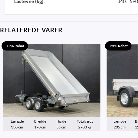
Lastevne (kg):
340
590
RELATEREDE VARER
-19% Rabat
-25% Rabat
Længde
Bredde
Højde
Totalvægt
Længde
B
330 cm
170 cm
35 cm
2700 kg
205 cm
1