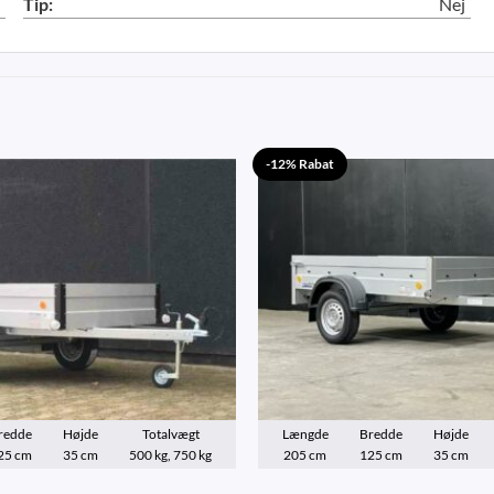
Tip:
Nej
-12% Rabat
redde
Højde
Totalvægt
Længde
Bredde
Højde
25 cm
35 cm
500 kg, 750 kg
205 cm
125 cm
35 cm