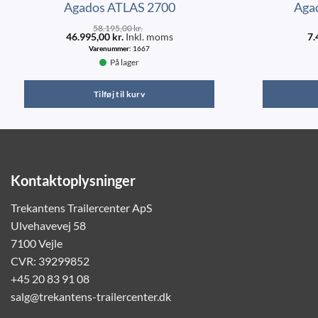
Agados ATLAS 2700
Aga
58.195,00
kr.
46.995,00
kr.
Inkl. moms
7.
Varenummer:
1667
På lager
Tilføj til kurv
Kontaktoplysninger
Trekantens Trailercenter ApS
Ulvehavevej 58
7100 Vejle
CVR: 39299852
+45 20 83 91 08
salg@trekantens-trailercenter.dk