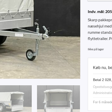
Indv. mål: 205
Skarp pakkepr
næsehjul med i
rumme standar
flyttetrailer.
Ikke på lager
Køb nu, b
Betal 2 028
Oprettelsesg
Administrati
For 6 måneder