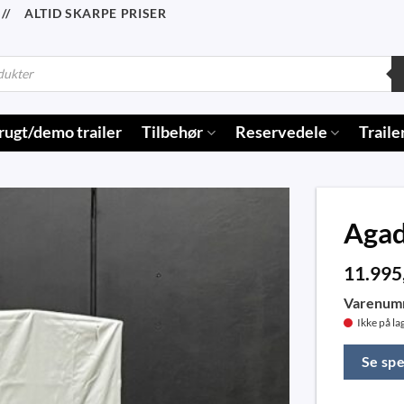
/ ALTID SKARPE PRISER
rugt/demo trailer
Tilbehør
Reservedele
Traile
Agad
11.995
Varenum
Ikke på la
Se spe