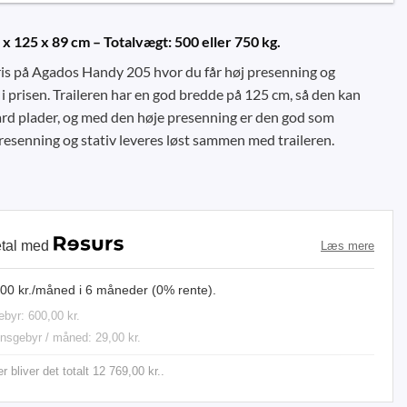
 x 125 x 89 cm – Totalvægt: 500 eller 750 kg.
is på Agados Handy 205 hvor du får høj presenning og
 prisen. Traileren har en god bredde på 125 cm, så den kan
d plader, og med den høje presenning er den god som
 Presenning og stativ leveres løst sammen med traileren.
etal med
Læs mere
,00 kr./måned i 6 måneder (0% rente).
ebyr: 600,00 kr.
onsgebyr / måned: 29,00 kr.
 bliver det totalt 12 769,00 kr..