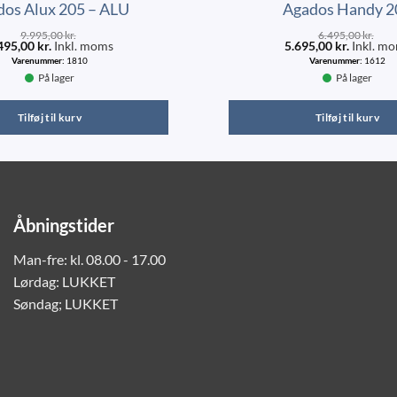
dos Alux 205 – ALU
Agados Handy 2
9.995,00
kr.
6.495,00
kr.
495,00
kr.
Inkl. moms
5.695,00
kr.
Inkl. m
Varenummer:
1810
Varenummer:
1612
På lager
På lager
Tilføj til kurv
Tilføj til kurv
Åbningstider
Man-fre: kl. 08.00 - 17.00
Lørdag: LUKKET
Søndag; LUKKET