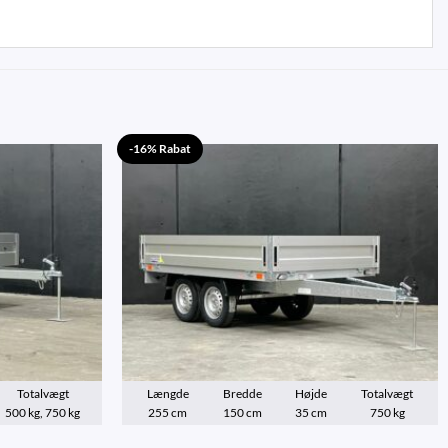
-16% Rabat
Totalvægt
Længde
Bredde
Højde
Totalvægt
500 kg, 750 kg
255 cm
150 cm
35 cm
750 kg