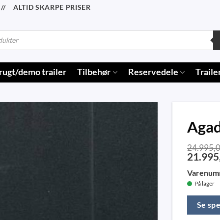
/ ALTID SKARPE PRISER
rugt/demo trailer
Tilbehør
Reservedele
Traile
Agad
24.995,
21.995
Varenum
På lager
Se spe