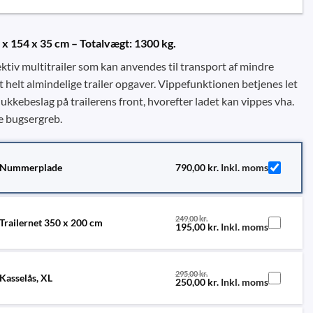
1 x 154 x 35 cm – Totalvægt: 1300 kg.
ktiv multitrailer som kan anvendes til transport af mindre
 helt almindelige trailer opgaver. Vippefunktionen betjenes let
lukkebeslag på trailerens front, hvorefter ladet kan vippes vha.
 bugsergreb.
Nummerplade
790,00
kr.
Inkl. moms
249,00
kr.
Trailernet 350 x 200 cm
195,00
kr.
Inkl. moms
295,00
kr.
Kasselås, XL
250,00
kr.
Inkl. moms