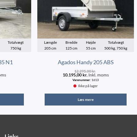
Totalvægt
Længde
Bredde
Højde
Totalvægt
750 kg
205 cm
125 cm
55 cm
500 kg, 750 kg
35 N1
Agados Handy 205 ABS
12.295,00
kr.
oms
10.195,00
kr.
Inkl. moms
Varenummer:
1613
Ikke på lager
Læs mere
Links