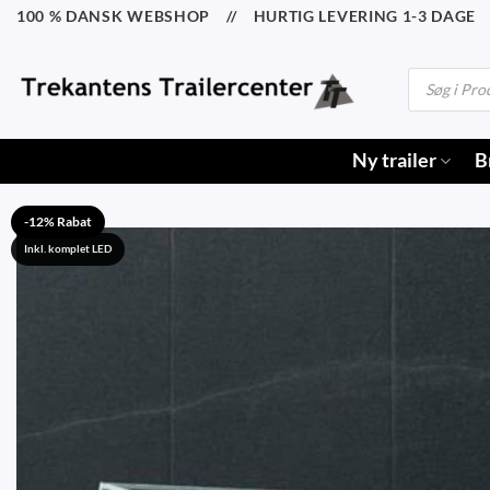
Fortsæt
100 % DANSK WEBSHOP // HURTIG LEVERING 1-3 DAGE /
til
indhold
Products
search
Ny trailer
B
-12% Rabat
Inkl. komplet LED