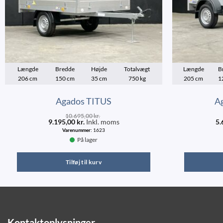
Længde
Bredde
Højde
Totalvægt
Længde
B
206 cm
150 cm
35 cm
750 kg
205 cm
1
Agados TITUS
A
10.695,00
kr.
9.195,00
kr.
Inkl. moms
5.
Varenummer:
1623
På lager
Tilføj til kurv
Kontaktoplysninger