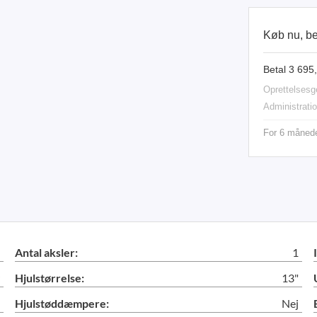
Køb nu, b
Betal 3 695
Oprettelsesge
Administrati
For 6 måneder
Antal aksler:
1
Hjulstørrelse:
13"
Hjulstøddæmpere:
Nej