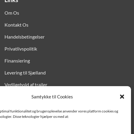
Om Os
Kontakt Os
Handelsbetingelser
Privatlivspolitik
Finansiering
Levering til Sjælland
Vedligehold af trailer
Trailer-hjælp og FAQ
Samtykke til Cookies
Værksted
optimal funktionalitet og brugeroplevelse anvender vores platform cookies og
ologier. Disse teknologier hjælper os med at:
Job/ledige stillinger