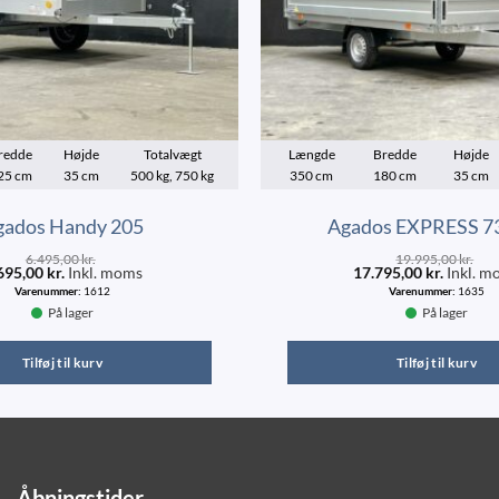
redde
Højde
Totalvægt
Længde
Bredde
Højde
25 cm
35 cm
500 kg, 750 kg
350 cm
180 cm
35 cm
gados Handy 205
Agados EXPRESS 7
6.495,00
kr.
19.995,00
kr.
695,00
kr.
Inkl. moms
17.795,00
kr.
Inkl. m
Varenummer:
1612
Varenummer:
1635
På lager
På lager
Tilføj til kurv
Tilføj til kurv
Åbningstider