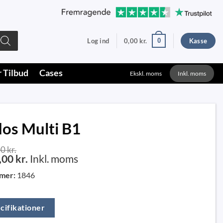
0
Log ind
0,00
kr.
Kasse
r Tilbud
Cases
Ekskl. moms
Inkl. moms
os Multi B1
00
kr.
,00
kr.
Inkl. moms
mer:
1846
cifikationer