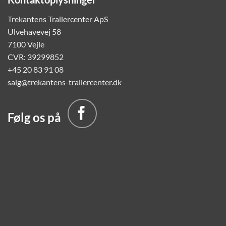
Trekantens Trailercenter ApS
Ulvehavevej 58
7100 Vejle
CVR: 39299852
+45 20 83 91 08
salg@trekantens-trailercenter.dk
Følg os på