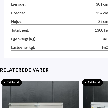
Længde:
301 cm
Bredde:
154 cm
Højde:
35 cm
Totalvægt:
1300 kg
Egenvægt (kg):
340
Lastevne (kg):
960
RELATEREDE VARER
-14% Rabat
-12% Rabat