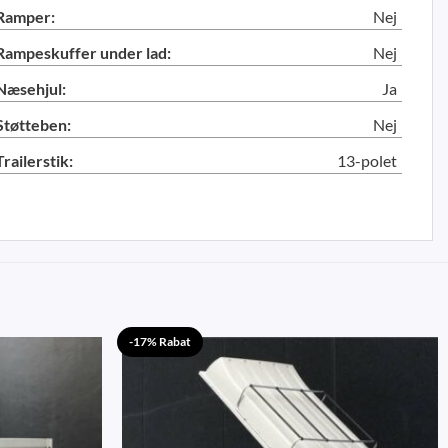
Ramper:
Nej
Rampeskuffer under lad:
Nej
Næsehjul:
Ja
Støtteben:
Nej
Trailerstik:
13-polet
-17% Rabat