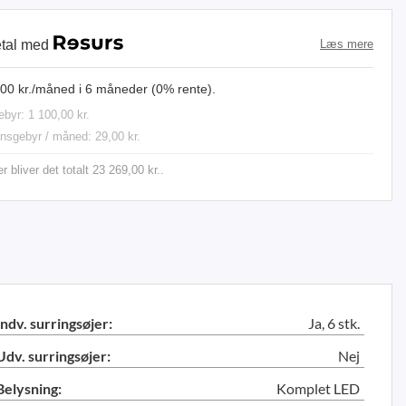
etal med
Læs mere
,00 kr./måned i 6 måneder (0% rente).
byr: 1 100,00 kr.
onsgebyr / måned: 29,00 kr.
 bliver det totalt 23 269,00 kr..
Indv. surringsøjer:
Ja, 6 stk.
Udv. surringsøjer:
Nej
Belysning:
Komplet LED