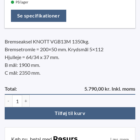
På lager
Se specifikationer
Bremseaksel KNOTT VGB13M 1350kg.
Bremsetromle = 200×50 mm. Krydsmål 5×112
Hjulleje = 64/34 x 37 mm.
B mål: 1900 mm.
C mål: 2350 mm.
Total:
5.790,00 kr. Inkl. moms
Aksel KNOTT 1350KG 5X112 - B1900/C2350mm antal
Tilføj til kurv
Køb nu, betal med
Læs mere