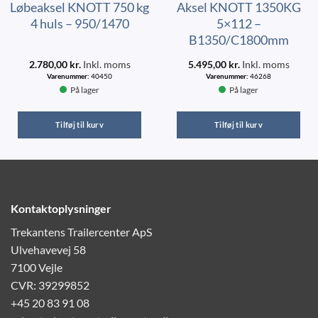
Løbeaksel KNOTT 750 kg
Aksel KNOTT 1350KG
4 huls – 950/1470
5×112 –
B1350/C1800mm
2.780,00
kr.
Inkl. moms
5.495,00
kr.
Inkl. moms
Varenummer:
40450
Varenummer:
46268
På lager
På lager
Tilføj til kurv
Tilføj til kurv
Kontaktoplysninger
Trekantens Trailercenter ApS
Ulvehavevej 58
7100 Vejle
CVR: 39299852
+45 20 83 91 08