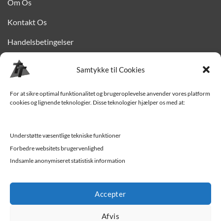
Om Os
Kontakt Os
Handelsbetingelser
Privatlivspolitik
Samtykke til Cookies
Finansiering
For at sikre optimal funktionalitet og brugeroplevelse anvender vores platform
Levering til Sjælland
cookies og lignende teknologier. Disse teknologier hjælper os med at:
Vedligehold af trailer
Understøtte væsentlige tekniske funktioner
Trailer-hjælp og FAQ
Forbedre websitets brugervenlighed
Værksted
Indsamle anonymiseret statistisk information
Job/ledige stillinger
Accepter
Afvis