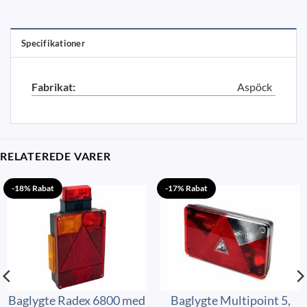
Specifikationer
Fabrikat:
Aspöck
RELATEREDE VARER
-18% Rabat
-17% Rabat
Baglygte Radex 6800 med
Baglygte Multipoint 5,