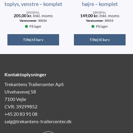
toplys, venstre – komplet
højre – komplet
250,00
kr.
180,00
kr.
205,00
kr.
Inkl. moms
149,00
kr.
Inkl. moms
Varenummer:
30026
Varenummer:
30053
På lager
På lager
Tilføj til kurv
Tilføj til kurv
Kontaktoplysninger
Trekantens Trailercenter ApS
Ulvehavevej 58
7100 Vejle
CVR: 39299852
+45 20 83 91 08
salg@trekantens-trailercenter.dk