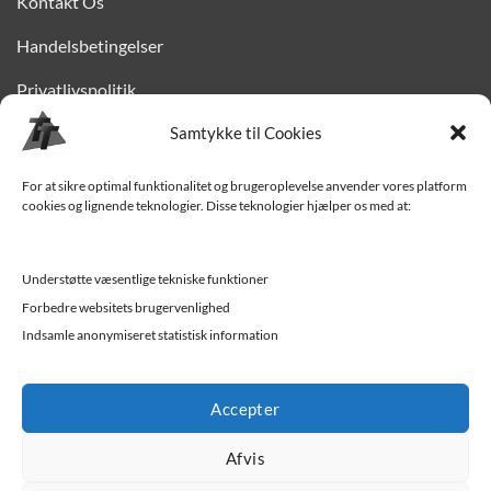
Kontakt Os
Handelsbetingelser
Privatlivspolitik
Finansiering
Samtykke til Cookies
Levering til Sjælland
For at sikre optimal funktionalitet og brugeroplevelse anvender vores platform
cookies og lignende teknologier. Disse teknologier hjælper os med at:
Vedligehold af trailer
Trailer-hjælp og FAQ
Understøtte væsentlige tekniske funktioner
Værksted
Forbedre websitets brugervenlighed
Indsamle anonymiseret statistisk information
Job/ledige stillinger
Accepter
Afvis