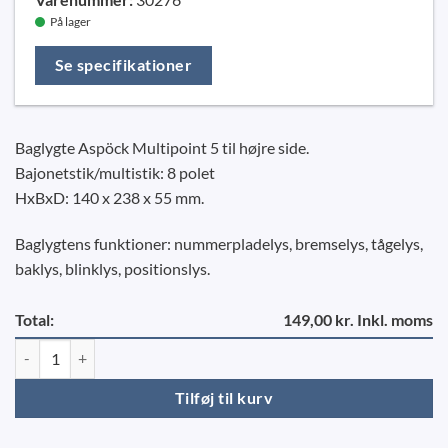
På lager
Se specifikationer
Baglygte Aspöck Multipoint 5 til højre side.
Bajonetstik/multistik: 8 polet
HxBxD: 140 x 238 x 55 mm.
Baglygtens funktioner: nummerpladelys, bremselys, tågelys,
baklys, blinklys, positionslys.
Total:
149,00 kr. Inkl. moms
Baglygte Multipoint 5, højre komplet - 8 polet antal
Tilføj til kurv