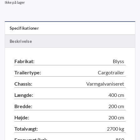
Ikke på lager
Specifikationer
Beskrivelse
Fabrikat:
Blyss
Trailertype:
Cargotrailer
Chassis:
Varmgalvaniseret
Længde:
400 cm
Bredde:
200 cm
Højde:
200 cm
Totalvægt:
2700 kg
Egenvægt (kg):
850