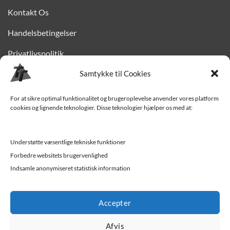
Kontakt Os
Handelsbetingelser
Privatlivspolitik
Samtykke til Cookies
Finansiering
Levering til Sjælland
For at sikre optimal funktionalitet og brugeroplevelse anvender vores platform
cookies og lignende teknologier. Disse teknologier hjælper os med at:
Vedligehold af trailer
Trailer-hjælp og FAQ
Understøtte væsentlige tekniske funktioner
Værksted
Forbedre websitets brugervenlighed
Indsamle anonymiseret statistisk information
Job/ledige stillinger
Accepter
Afvis