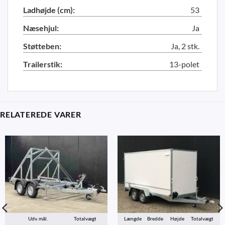
Ladhøjde (cm):
53
Næsehjul:
Ja
Støtteben:
Ja, 2 stk.
Trailerstik:
13-polet
RELATEREDE VARER
Udv. mål.
Totalvægt
Længde
Bredde
Højde
Totalvægt