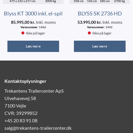
475 x 232 x 217 cm
3000 kg
358 cm
146 cm
180 cm
2700 kg
Blyss KT 3000 inkl. el-spil
BLYSS SK 2736 HD
85.995,00
kr.
Inkl. moms
53.995,00
kr.
Inkl. moms
Varenummer:
1466
Varenummer:
1442
Ikke på lager
Ikke på lager
Læs mere
Læs mere
Kontaktoplysninger
Trekantens Trailercenter ApS
Ulvehavevej 58
7100 Vejle
CVR: 39299852
+45 20 83 91 08
salg@trekantens-trailercenter.dk