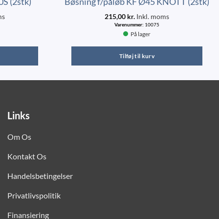
S (2stk)
Bøsning f/påløb KF Ø45 KNOTT (2stk)
ms
215,00
kr.
Inkl. moms
Varenummer:
10075
På lager
Tilføj til kurv
Links
Om Os
Kontakt Os
Handelsbetingelser
Privatlivspolitik
Finansiering