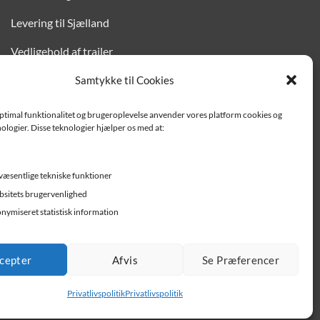
Levering til Sjælland
Vedligehold af trailer
Trailer-hjælp og FAQ
Samtykke til Cookies
Værksted
optimal funktionalitet og brugeroplevelse anvender vores platform cookies og
ologier. Disse teknologier hjælper os med at:
Job/ledige stillinger
væsentlige tekniske funktioner
sitets brugervenlighed
nymiseret statistisk information
cepter
Afvis
Se Præferencer
Privatlivspolitik
Privatlivspolitik