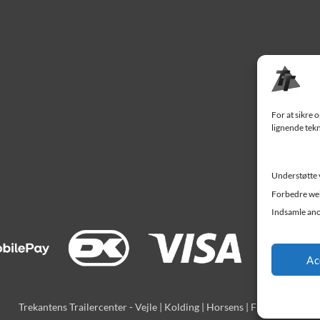
For at sikre 
lignende tekn
Understøtte 
Forbedre web
Indsamle ano
Ac
Trekantens Trailercenter - Vejle | Kolding | Horsens | Fredericia |