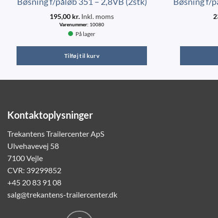
Bøsning f/påløb 351 – 2,8VB (2stk)
Bøsning f/
195,00
kr.
Inkl. moms
2
Varenummer:
10080
På lager
Tilføj til kurv
Kontaktoplysninger
Trekantens Trailercenter ApS
Ulvehavevej 58
7100 Vejle
CVR: 39299852
+45 20 83 91 08
salg@trekantens-trailercenter.dk