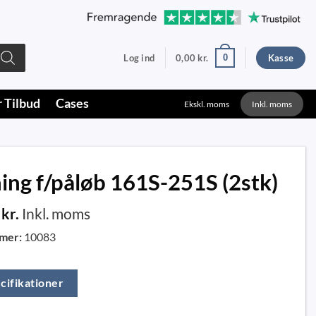
0
Log ind
0,00
kr.
Kasse
r Tilbud
Cases
Ekskl. moms
Inkl. moms
ing f/påløb 161S-251S (2stk)
0
kr.
Inkl. moms
mer:
10083
cifikationer