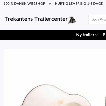
Fortsæt
100 % DANSK WEBSHOP // HURTIG LEVERING 1-3 DAGE /
til
indhold
Products
search
Ny trailer
B