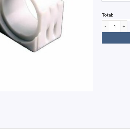
Total:
Bøsning f/påløb