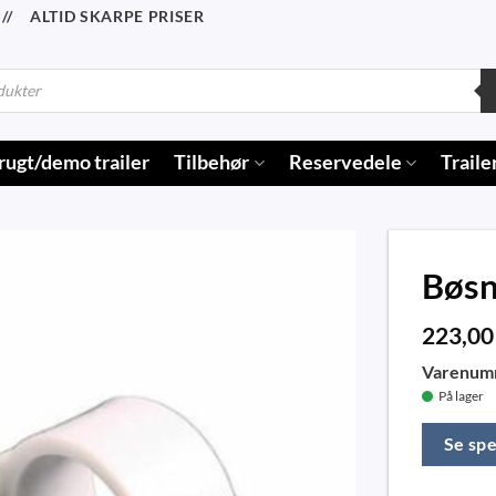
/ ALTID SKARPE PRISER
rugt/demo trailer
Tilbehør
Reservedele
Traile
Bøsn
223,0
Varenum
På lager
Se spe