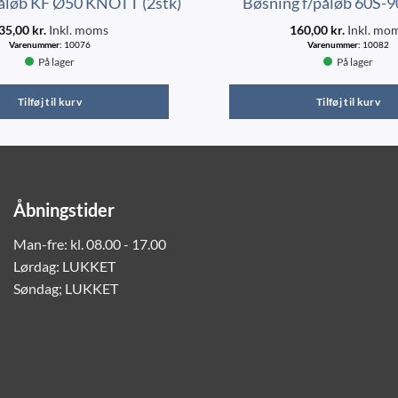
påløb KF Ø50 KNOTT (2stk)
Bøsning f/påløb 60S-90
35,00
kr.
Inkl. moms
160,00
kr.
Inkl. mo
Varenummer:
10076
Varenummer:
10082
På lager
På lager
Tilføj til kurv
Tilføj til kurv
Åbningstider
Man-fre: kl. 08.00 - 17.00
Lørdag: LUKKET
Søndag; LUKKET