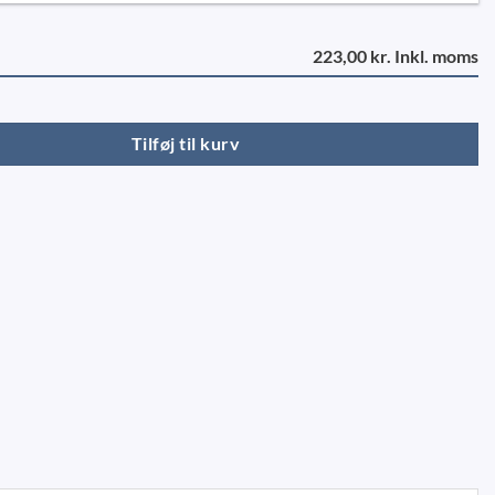
223,00 kr. Inkl. moms
 161S-251S (2stk) antal
Tilføj til kurv