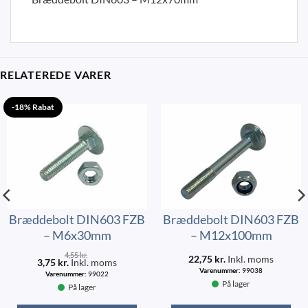
RELATEREDE VARER
-18% Rabat
Bræddebolt DIN603 FZB
Bræddebolt DIN603 FZB
– M6x30mm
– M12x100mm
4,55
kr.
22,75
kr.
Inkl. moms
3,75
kr.
Inkl. moms
Varenummer:
99038
Varenummer:
99022
På lager
På lager