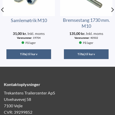
Bremsestang 1730 mm.
Samlemøtrik M10
M10
31,00
kr.
Inkl. moms
135,00
kr.
Inkl. moms
Varenummer:
19704
Varenummer:
40502
På lager
På lager
Tilføj til kurv
Tilføj til kurv
Kontaktoplysninger
Trekantens Trailercenter ApS
Ulvehavevej 58
7100 Vejle
CVR: 39299852