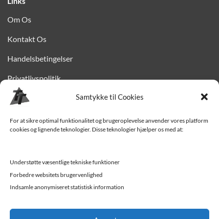
Links
Om Os
Kontakt Os
Handelsbetingelser
Privatlivspolitik
Samtykke til Cookies
Finansiering
Levering til Sjælland
For at sikre optimal funktionalitet og brugeroplevelse anvender vores platform
cookies og lignende teknologier. Disse teknologier hjælper os med at:
Vedligehold af trailer
Trailer-hjælp og FAQ
Understøtte væsentlige tekniske funktioner
Forbedre websitets brugervenlighed
Værksted
Indsamle anonymiseret statistisk information
Job/ledige stillinger