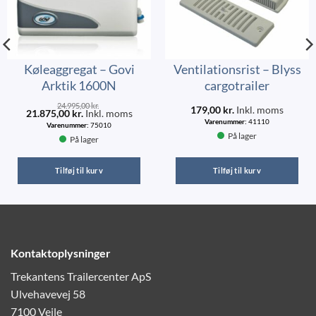
Køleaggregat – Govi
Ventilationsrist – Blyss
Arktik 1600N
cargotrailer
24.995,00
kr.
179,00
kr.
Inkl. moms
21.875,00
kr.
Inkl. moms
Varenummer:
41110
Varenummer:
75010
På lager
På lager
Tilføj til kurv
Tilføj til kurv
Kontaktoplysninger
Trekantens Trailercenter ApS
Ulvehavevej 58
7100 Vejle