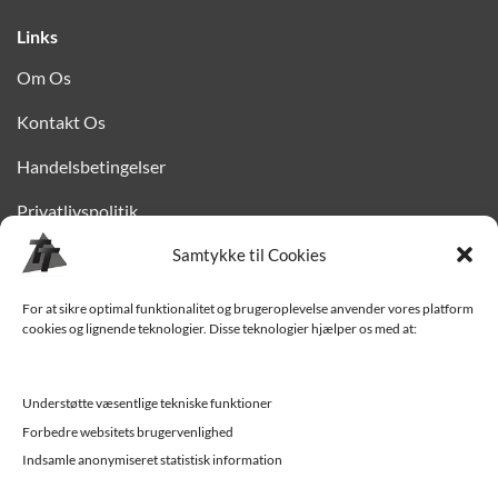
Links
Om Os
Kontakt Os
Handelsbetingelser
Privatlivspolitik
Samtykke til Cookies
Finansiering
Levering til Sjælland
For at sikre optimal funktionalitet og brugeroplevelse anvender vores platform
cookies og lignende teknologier. Disse teknologier hjælper os med at:
Vedligehold af trailer
Trailer-hjælp og FAQ
Understøtte væsentlige tekniske funktioner
Værksted
Forbedre websitets brugervenlighed
Indsamle anonymiseret statistisk information
Job/ledige stillinger