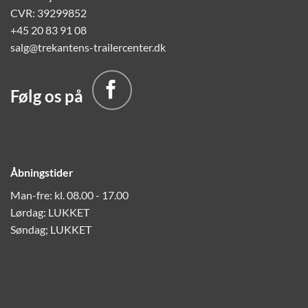
CVR: 39299852
+45 20 83 91 08
salg@trekantens-trailercenter.dk
Følg os på
Åbningstider
Man-fre: kl. 08.00 - 17.00
Lørdag: LUKKET
Søndag; LUKKET