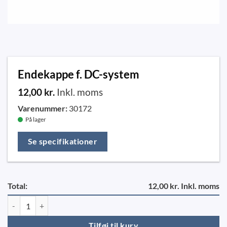
Endekappe f. DC-system
12,00
kr.
Inkl. moms
Varenummer:
30172
På lager
Se specifikationer
Total:
12,00 kr. Inkl. moms
Endekappe f. DC-system antal
Tilføj til kurv