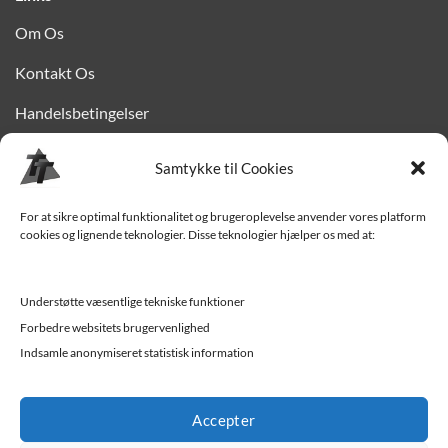
Om Os
Kontakt Os
Handelsbetingelser
Privatlivspolitik
Samtykke til Cookies
Finansiering
For at sikre optimal funktionalitet og brugeroplevelse anvender vores platform
Levering til Sjælland
cookies og lignende teknologier. Disse teknologier hjælper os med at:
Vedligehold af trailer
Understøtte væsentlige tekniske funktioner
Trailer-hjælp og FAQ
Forbedre websitets brugervenlighed
Værksted
Indsamle anonymiseret statistisk information
Job/ledige stillinger
Accepter