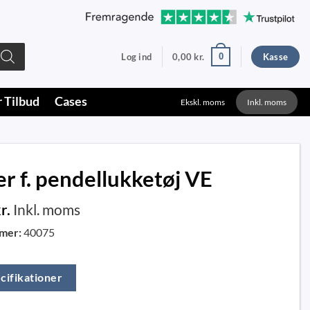
0
Log ind
0,00
kr.
Kasse
r Tilbud
Cases
Ekskl. moms
Inkl. moms
er f. pendellukketøj VE
r.
Inkl. moms
mer:
40075
cifikationer