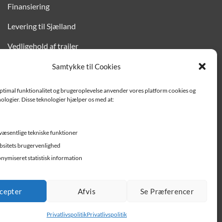
Finansiering
Levering til Sjælland
Vedligehold af trailer
Trailer-hjælp og FAQ
Samtykke til Cookies
Værksted
optimal funktionalitet og brugeroplevelse anvender vores platform cookies og
ologier. Disse teknologier hjælper os med at:
Job/ledige stillinger
væsentlige tekniske funktioner
sitets brugervenlighed
nymiseret statistisk information
cepter
Afvis
Se Præferencer
Privatlivspolitik
Privatlivspolitik