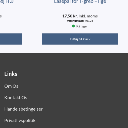
etøj HØ
Låsepal for T-greb – lige
s
17,50
kr.
Inkl. moms
Varenummer:
40105
På lager
Tilføj til kurv
Links
Om Os
Kontakt Os
Handelsbetingelser
Privatlivspolitik