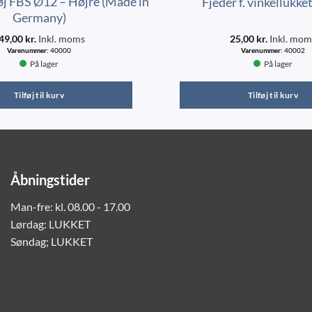
øj FBS Ø12 – Højre (Made in
Fjeder f. vinkellukk
Germany)
49,00
kr.
Inkl. moms
25,00
kr.
Inkl. mom
Varenummer:
40000
Varenummer:
40002
På lager
På lager
Tilføj til kurv
Tilføj til kurv
Åbningstider
Man-fre: kl. 08.00 - 17.00
Lørdag: LUKKET
Søndag; LUKKET