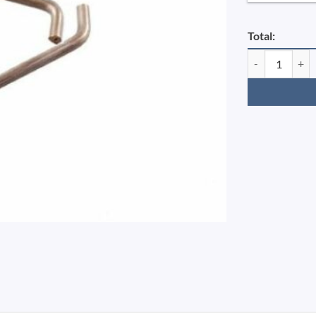
Total:
Fjeder f. pendel