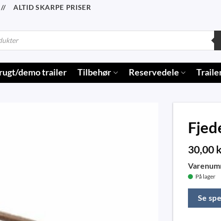
/ ALTID SKARPE PRISER
rugt/demo trailer
Tilbehør
Reservedele
Traile
Fjed
30,00
k
Varenum
På lager
Se spe