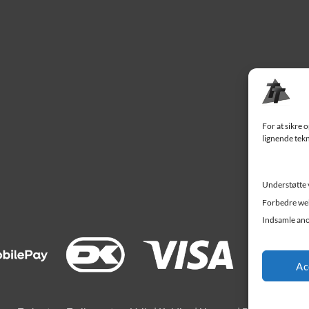
For at sikre 
lignende tekn
Understøtte 
Forbedre web
Indsamle ano
Ac