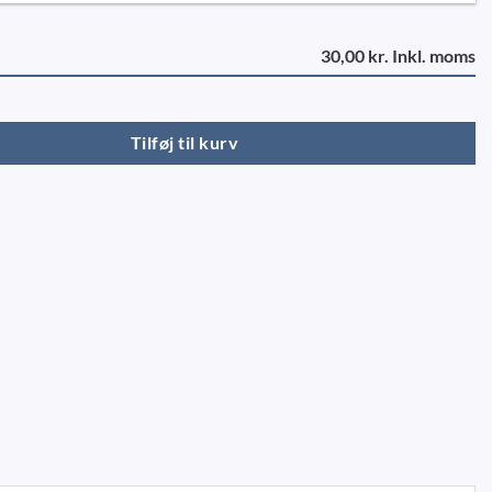
30,00 kr. Inkl. moms
lukketøj VE antal
Tilføj til kurv