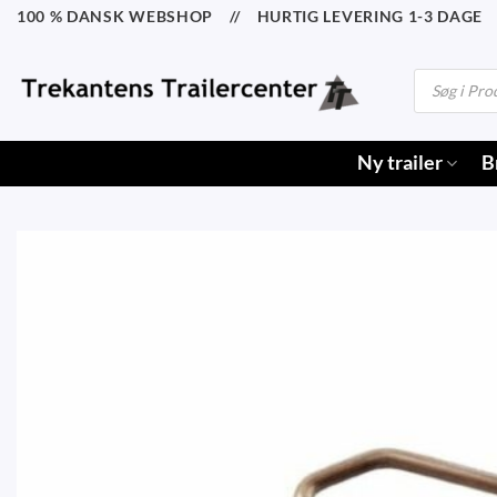
Fortsæt
100 % DANSK WEBSHOP // HURTIG LEVERING 1-3 DAGE /
til
indhold
Products
search
Ny trailer
B