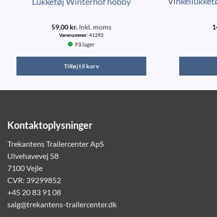
Vinkellukket
Lukketøj Winterhof hobby
59,00
kr.
Inkl. moms
1
Varenummer:
41292
På lager
Tilføj til kurv
Kontaktoplysninger
Trekantens Trailercenter ApS
Ulvehavevej 58
7100 Vejle
CVR: 39299852
+45 20 83 91 08
salg@trekantens-trailercenter.dk