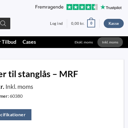
0
Log ind
0,00
kr.
Kasse
r Tilbud
Cases
Ekskl. moms
Inkl. moms
er til stanglås – MRF
r.
Inkl. moms
mer:
60380
cifikationer