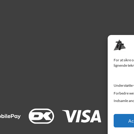
For at sikre 
lignende tekn
Understøtte 
Forbedre web
Indsamle ano
Ac