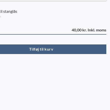
til stanglås
F
40,00 kr. Inkl. moms
lås - MRF antal
Tilføj til kurv