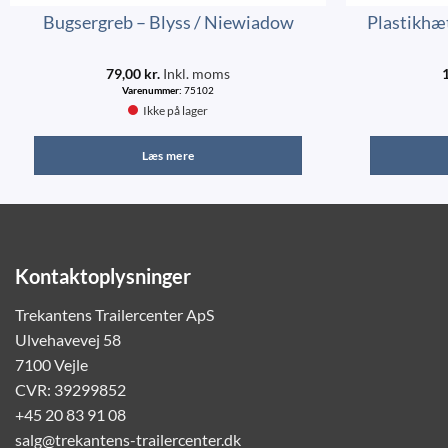
Bugsergreb – Blyss / Niewiadow
Plastikhæt
79,00
kr.
Inkl. moms
Varenummer:
75102
Ikke på lager
Læs mere
Kontaktoplysninger
Trekantens Trailercenter ApS
Ulvehavevej 58
7100 Vejle
CVR: 39299852
+45 20 83 91 08
salg@trekantens-trailercenter.dk