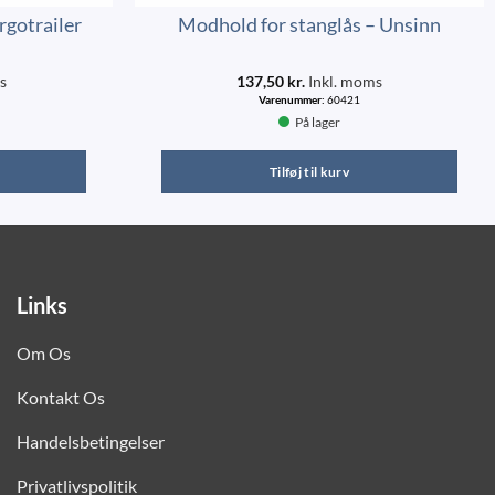
rgotrailer
Modhold for stanglås – Unsinn
s
137,50
kr.
Inkl. moms
Varenummer:
60421
På lager
Tilføj til kurv
Links
Om Os
Kontakt Os
Handelsbetingelser
Privatlivspolitik