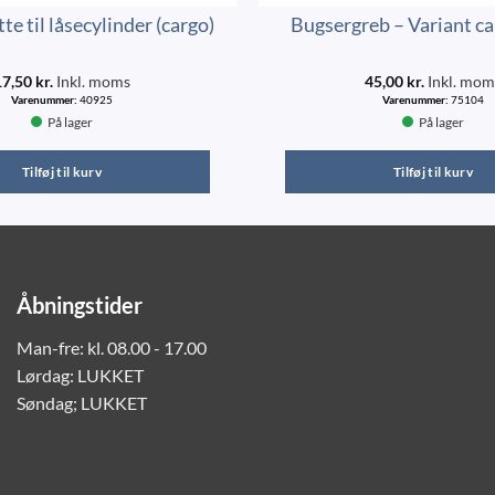
te til låsecylinder (cargo)
Bugsergreb – Variant ca
17,50
kr.
Inkl. moms
45,00
kr.
Inkl. mom
Varenummer:
40925
Varenummer:
75104
På lager
På lager
Tilføj til kurv
Tilføj til kurv
Åbningstider
Man-fre: kl. 08.00 - 17.00
Lørdag: LUKKET
Søndag; LUKKET