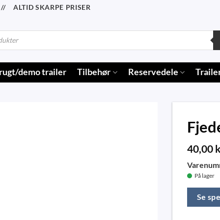
/ ALTID SKARPE PRISER
rugt/demo trailer
Tilbehør
Reservedele
Traile
Fjed
40,00
k
Varenum
På lager
Se spe