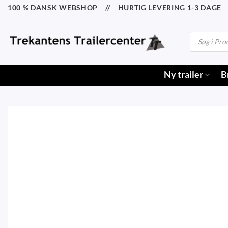
Fortsæt
100 % DANSK WEBSHOP // HURTIG LEVERING 1-3 DAGE /
til
indhold
Products
search
Ny trailer
B