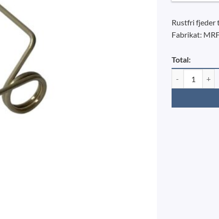
Rustfri fjeder 
Fabrikat: MR
Total:
Fjeder til stang