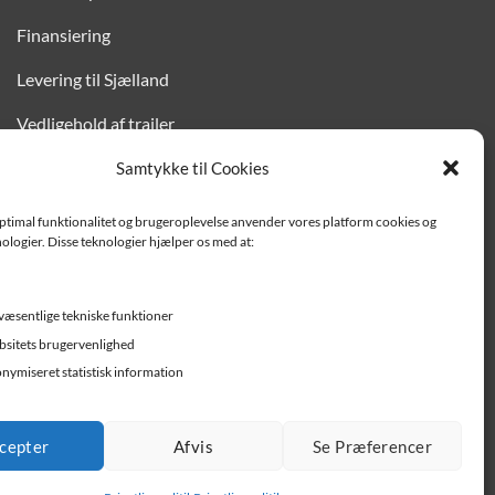
Finansiering
Levering til Sjælland
Vedligehold af trailer
Trailer-hjælp og FAQ
Samtykke til Cookies
Værksted
optimal funktionalitet og brugeroplevelse anvender vores platform cookies og
ologier. Disse teknologier hjælper os med at:
Job/ledige stillinger
væsentlige tekniske funktioner
sitets brugervenlighed
nymiseret statistisk information
cepter
Afvis
Se Præferencer