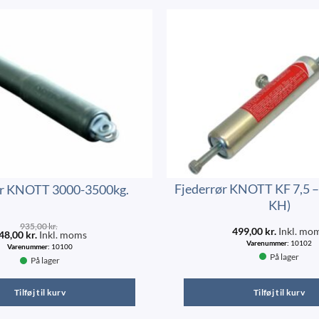
Fjederrør KNOTT KF 7,5 – 
ør KNOTT 3000-3500kg.
KH)
935,00
kr.
499,00
kr.
Inkl. mo
48,00
kr.
Inkl. moms
Varenummer:
10102
Varenummer:
10100
På lager
På lager
Tilføj til kurv
Tilføj til kurv