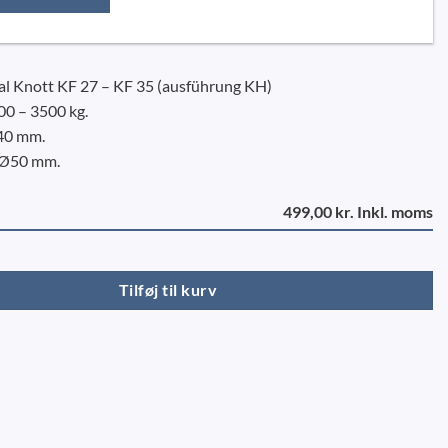
al Knott KF 27 – KF 35 (ausführung KH)
00 – 3500 kg.
40 mm.
 Ø50 mm.
499,00 kr. Inkl. moms
 KF 27 - KF 35 (ausf. KH) antal
Tilføj til kurv