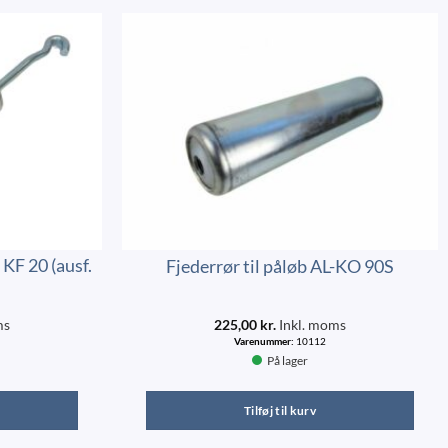
KF 20 (ausf.
Fjederrør til påløb AL-KO 90S
ms
225,00
kr.
Inkl. moms
Varenummer:
10112
På lager
Tilføj til kurv