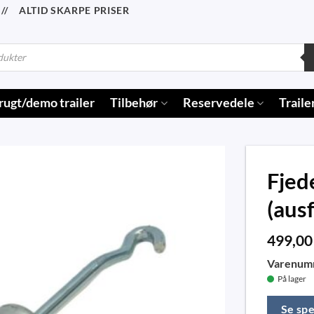
/ ALTID SKARPE PRISER
rugt/demo trailer
Tilbehør
Reservedele
Traile
Fjed
(ausf
499,0
Varenum
På lager
Se spe