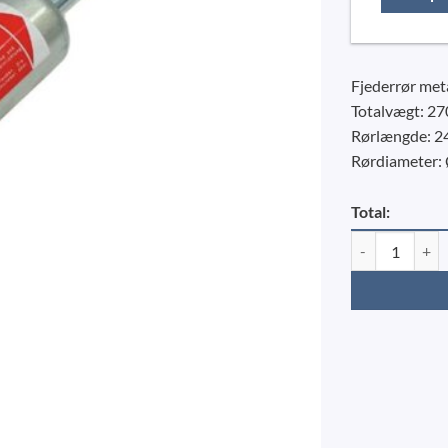
Fjederrør met
Totalvægt: 27
Rørlængde: 2
Rørdiameter:
Total:
Fjederrør KNOTT