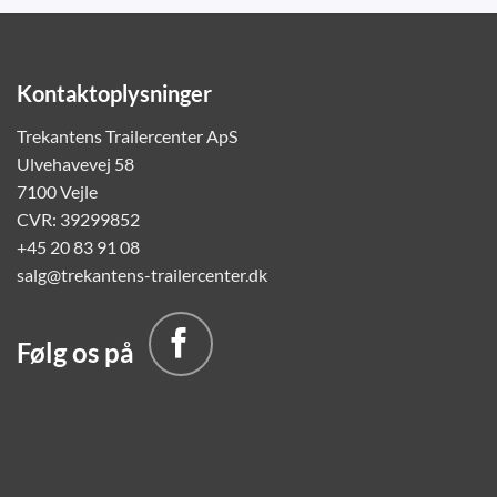
Kontaktoplysninger
Trekantens Trailercenter ApS
Ulvehavevej 58
7100 Vejle
CVR: 39299852
+45 20 83 91 08
salg@trekantens-trailercenter.dk
Følg os på