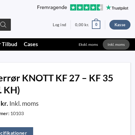
0
Log ind
0,00
kr.
Kasse
r Tilbud
Cases
Ekskl. moms
Inkl. moms
errør KNOTT KF 27 – KF 35
. KH)
0
kr.
Inkl. moms
mer:
10103
cifikationer