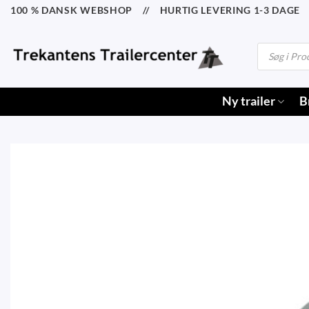
Fortsæt
100 % DANSK WEBSHOP // HURTIG LEVERING 1-3 DAGE /
til
indhold
Products
search
Ny trailer
B