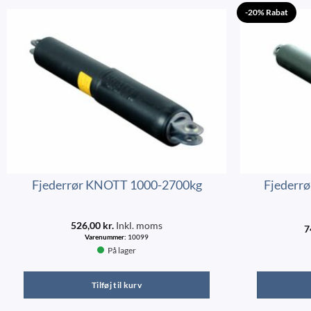
-20% Rabat
Fjederrør KNOTT 1000-2700kg
Fjederr
526,00
kr.
Inkl. moms
7
Varenummer:
10099
På lager
Tilføj til kurv