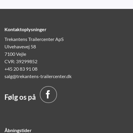
Kontaktoplysninger
Trekantens Trailercenter ApS
Ulvehavevej 58
7100 Vejle
CVR: 39299852
+45 20 83 91 08
salg@trekantens-trailercenter.dk
Følg os på
Åbningstider