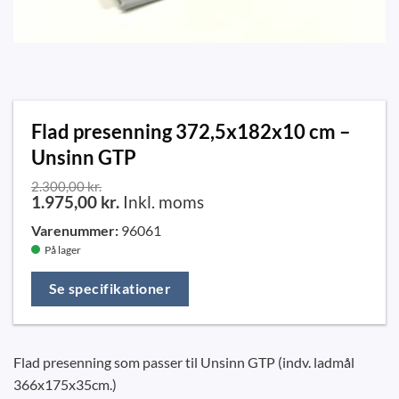
Flad presenning 372,5x182x10 cm –
Unsinn GTP
2.300,00
kr.
1.975,00
kr.
Inkl. moms
Varenummer:
96061
På lager
Se specifikationer
Flad presenning som passer til Unsinn GTP (indv. ladmål
366x175x35cm.)