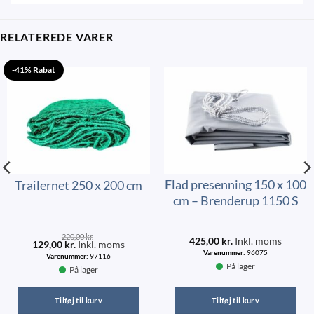
RELATEREDE VARER
-41% Rabat
Flad presenning 150 x 100
Trailernet 250 x 200 cm
cm – Brenderup 1150 S
220,00
kr.
425,00
kr.
Inkl. moms
129,00
kr.
Inkl. moms
Varenummer:
96075
Varenummer:
97116
På lager
På lager
Tilføj til kurv
Tilføj til kurv