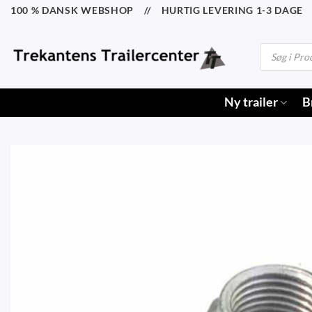
Fortsæt
100 % DANSK WEBSHOP // HURTIG LEVERING 1-3 DAGE /
til
indhold
Products
search
Ny trailer
B