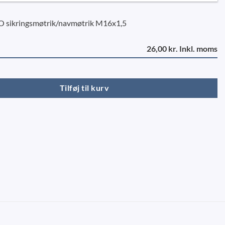
O sikringsmøtrik/navmøtrik M16x1,5
26,00 kr. Inkl. moms
 M16x1,5 AL-KO antal
Tilføj til kurv