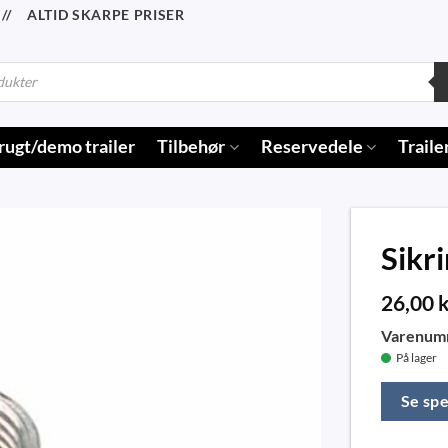
/ ALTID SKARPE PRISER
rugt/demo trailer
Tilbehør
Reservedele
Traile
Sikr
26,00
k
Varenum
På lager
Se spe