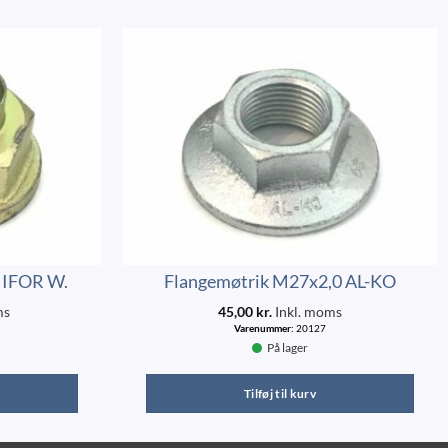
 IFOR W.
Flangemøtrik M27x2,0 AL-KO
ms
45,00
kr.
Inkl. moms
Varenummer:
20127
På lager
Tilføj til kurv