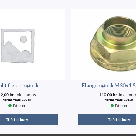
plit f. kronmøtrik
Flangemøtrik M30x1,5
12,00
kr.
Inkl. moms
110,00
kr.
Inkl. mo
Varenummer:
20860
Varenummer:
20128
På lager
På lager
Tilføj til kurv
Tilføj til kurv