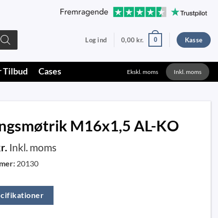
0
Log ind
0,00
kr.
Kasse
r Tilbud
Cases
Ekskl. moms
Inkl. moms
ingsmøtrik M16x1,5 AL-KO
r.
Inkl. moms
mer:
20130
cifikationer