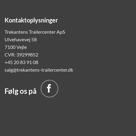
Kontaktoplysninger
Trekantens Trailercenter ApS
Ulvehavevej 58
7100 Vejle
CVR: 39299852
+45 20 83 91 08
salg@trekantens-trailercenter.dk
Følg os på