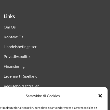
Links
Om Os
Kontakt Os
Handelsbetingelser
Privatlivspolitik
Finansiering
Levering til Sjælland
Vedligehold af trailer
Trailer-hjælp og FAQ
Samtykke til Cookies
Værksted
optimal funktionalitet og brugeroplevelse anvender vores platform cookies og