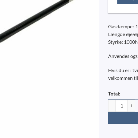
Gasdæmper 10/
Længde øje/øj
Styrke: 1000
Anvendes også
Hvis du er i tv
velkommen til
Total:
Gasdæmper 1000