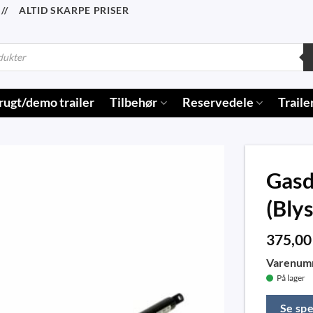
/ ALTID SKARPE PRISER
rugt/demo trailer
Tilbehør
Reservedele
Traile
Gas
(Blys
375,0
Varenum
På lager
Se spe