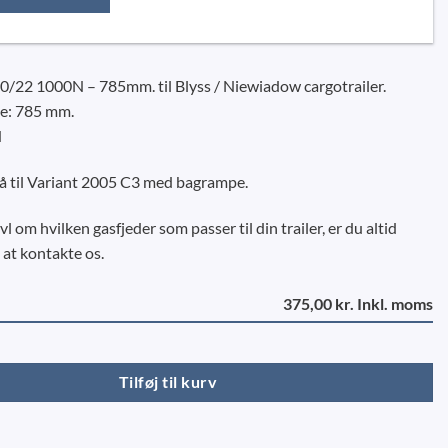
22 1000N – 785mm. til Blyss / Niewiadow cargotrailer.
e: 785 mm.
N
 til Variant 2005 C3 med bagrampe.
ivl om hvilken gasfjeder som passer til din trailer, er du altid
 at kontakte os.
375,00 kr. Inkl. moms
N - 785 mm (Blyss) antal
Tilføj til kurv