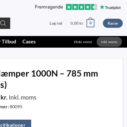
0
Log ind
0,00
kr.
Kasse
r Tilbud
Cases
Ekskl. moms
Inkl. moms
dæmper 1000N – 785 mm
s)
0
kr.
Inkl. moms
mer:
80095
cifikationer