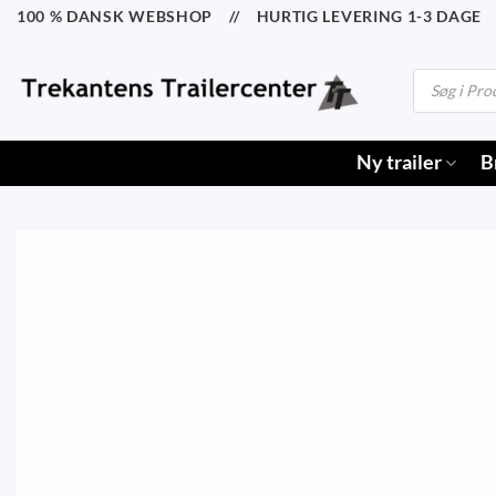
Fortsæt
100 % DANSK WEBSHOP // HURTIG LEVERING 1-3 DAGE /
til
indhold
Products
search
Ny trailer
B