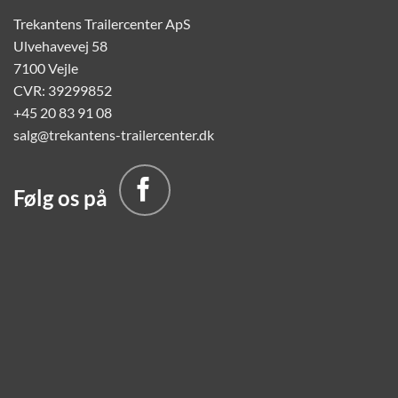
Trekantens Trailercenter ApS
Ulvehavevej 58
7100 Vejle
CVR: 39299852
+45 20 83 91 08
salg@trekantens-trailercenter.dk
Følg os på