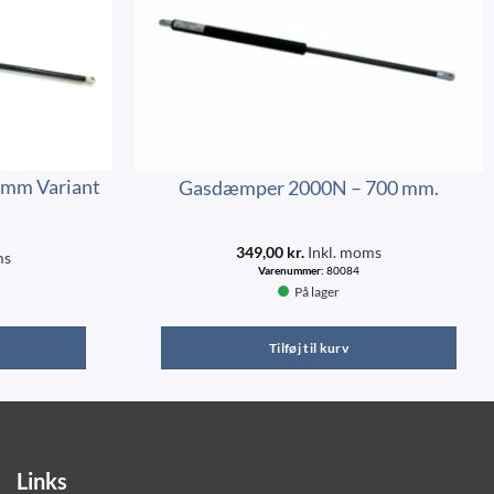
mm Variant
Gasdæmper 2000N – 700 mm.
349,00
kr.
Inkl. moms
ms
Varenummer:
80084
På lager
Tilføj til kurv
Links