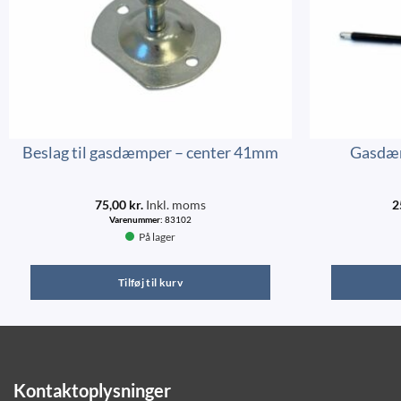
Beslag til gasdæmper – center 41mm
Gasdæm
75,00
kr.
Inkl. moms
2
Varenummer:
83102
På lager
Tilføj til kurv
Kontaktoplysninger