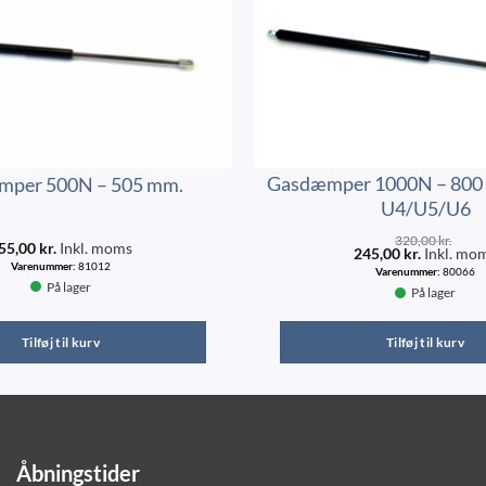
Gasdæmper 1000N – 800 
per 500N – 505 mm.
U4/U5/U6
320,00
kr.
55,00
kr.
Inkl. moms
245,00
kr.
Inkl. mo
Varenummer:
81012
Varenummer:
80066
På lager
På lager
Tilføj til kurv
Tilføj til kurv
Åbningstider