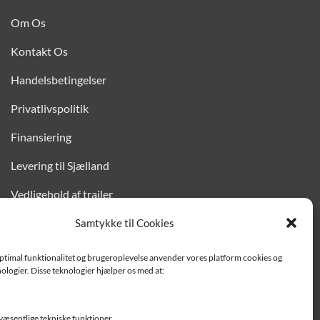
Om Os
Kontakt Os
Handelsbetingelser
Privatlivspolitik
Finansiering
Levering til Sjælland
Vedligehold af trailer
Trailer-hjælp og FAQ
Samtykke til Cookies
Værksted
optimal funktionalitet og brugeroplevelse anvender vores platform cookies og
ologier. Disse teknologier hjælper os med at:
Job/ledige stillinger
væsentlige tekniske funktioner