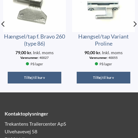
Hængsel/tap f. Bravo 260
Hængsel/tap Variant
(type 86)
Proline
79,00
kr.
Inkl. moms
90,00
kr.
Inkl. moms
Varenummer:
40027
Varenummer:
40055
På lager
På lager
Tilføj til kurv
Tilføj til kurv
Kontaktoplysninger
Trekantens Trailercenter ApS
Ulvehavevej 58