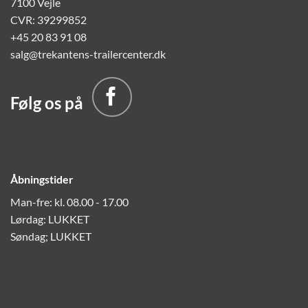
7100 Vejle
CVR: 39299852
+45 20 83 91 08
salg@trekantens-trailercenter.dk
Følg os på
Åbningstider
Man-fre: kl. 08.00 - 17.00
Lørdag: LUKKET
Søndag; LUKKET