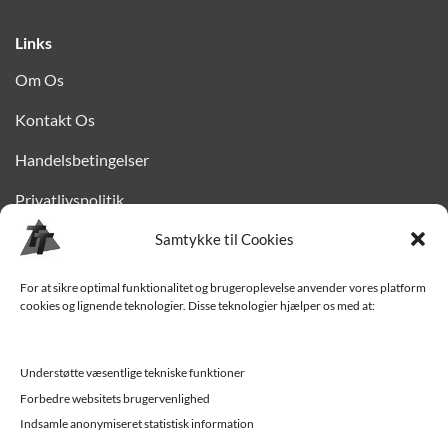
Links
Om Os
Kontakt Os
Handelsbetingelser
Privatlivspolitik
Samtykke til Cookies
Finansiering
Levering til Sjælland
For at sikre optimal funktionalitet og brugeroplevelse anvender vores platform
cookies og lignende teknologier. Disse teknologier hjælper os med at:
Vedligehold af trailer
Trailer-hjælp og FAQ
Understøtte væsentlige tekniske funktioner
Værksted
Forbedre websitets brugervenlighed
Indsamle anonymiseret statistisk information
Job/ledige stillinger