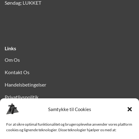
Søndag; LUKKET
Links
Om Os
Kontakt Os
Handelsbetingelser
Privatlivspolitik
Samtykke til Cookies
Finansiering
Levering til Sjælland
For at sikre optimal funktionalitet og brugeroplevelse anvender vores platform
cookies og lignende teknologier. Disse teknologier hjælper os med at:
Vedligehold af trailer