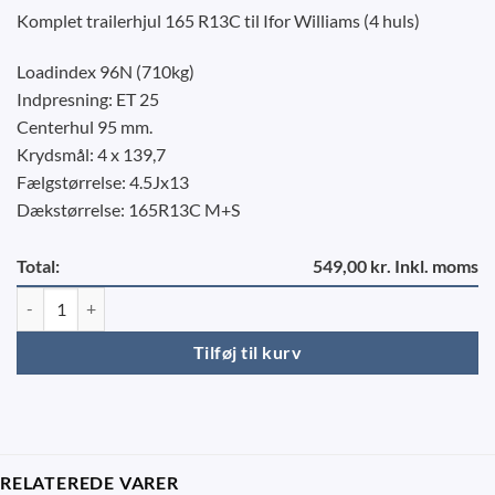
Komplet trailerhjul 165 R13C til Ifor Williams (4 huls)
Loadindex 96N (710kg)
Indpresning: ET 25
Centerhul 95 mm.
Krydsmål: 4 x 139,7
Fælgstørrelse: 4.5Jx13
Dækstørrelse: 165R13C M+S
Total:
549,00 kr. Inkl. moms
Hjul 165R13C - Ifor Williams 4x139,7 antal
Tilføj til kurv
RELATEREDE VARER