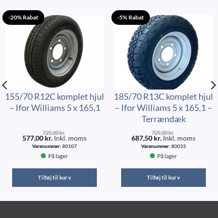
-20% Rabat
-5% Rabat
155/70 R12C komplet hjul
185/70 R13C komplet hjul
– Ifor Williams 5 x 165,1
– Ifor Williams 5 x 165,1 –
Terrændæk
725,00
kr.
725,00
kr.
577,00
kr.
Inkl. moms
687,50
kr.
Inkl. moms
Varenummer:
80107
Varenummer:
80033
På lager
På lager
Tilføj til kurv
Tilføj til kurv