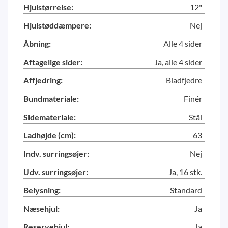
Hjulstørrelse:
12"
Hjulstøddæmpere:
Nej
Åbning:
Alle 4 sider
Aftagelige sider:
Ja, alle 4 sider
Affjedring:
Bladfjedre
Bundmateriale:
Finér
Sidemateriale:
Stål
Ladhøjde (cm):
63
Indv. surringsøjer:
Nej
Udv. surringsøjer:
Ja, 16 stk.
Belysning:
Standard
Næsehjul:
Ja
Reservehjul:
Ja