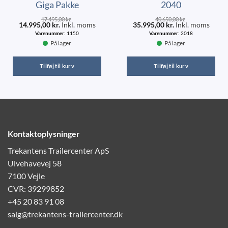
Giga Pakke
2040
17.495,00
kr.
40.650,00
kr.
14.995,00
kr.
Inkl. moms
35.995,00
kr.
Inkl. moms
Varenummer:
1150
Varenummer:
2018
På lager
På lager
Tilføj til kurv
Tilføj til kurv
Kontaktoplysninger
Trekantens Trailercenter ApS
Ulvehavevej 58
7100 Vejle
CVR: 39299852
+45 20 83 91 08
salg@trekantens-trailercenter.dk