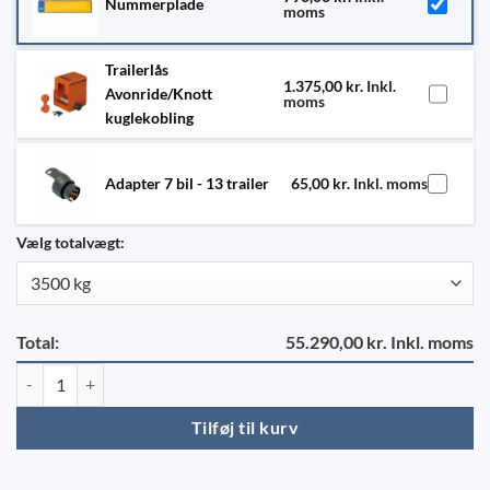
Nummerplade
moms
Trailerlås
1.375,00
kr.
Inkl.
Avonride/Knott
moms
kuglekobling
Adapter 7 bil - 13 trailer
65,00
kr.
Inkl. moms
Vælg totalvægt:
Total:
55.290,00 kr. Inkl. moms
Ifor Williams LM126 antal
Tilføj til kurv