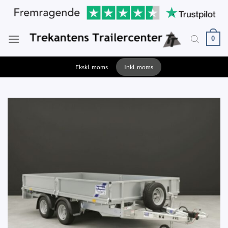
Fortsæt
til
indhold
0
Ekskl. moms
Inkl. moms