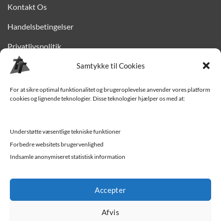
Kontakt Os
Handelsbetingelser
Privatlivspolitik
Samtykke til Cookies
Finansiering
Levering til Sjælland
For at sikre optimal funktionalitet og brugeroplevelse anvender vores platform
cookies og lignende teknologier. Disse teknologier hjælper os med at:
Vedligehold af trailer
Trailer-hjælp og FAQ
Understøtte væsentlige tekniske funktioner
Værksted
Forbedre websitets brugervenlighed
Indsamle anonymiseret statistisk information
Job/ledige stillinger
Accepter
Afvis