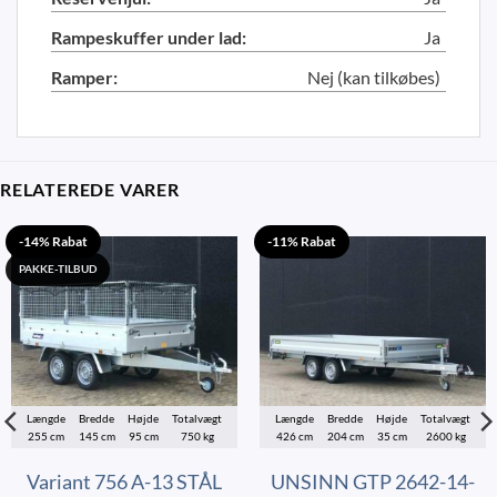
Rampeskuffer under lad:
Ja
Ramper:
Nej (kan tilkøbes)
RELATEREDE VARER
-14% Rabat
-11% Rabat
PAKKE-TILBUD
Længde
Bredde
Højde
Totalvægt
Længde
Bredde
Højde
Totalvægt
255 cm
145 cm
95 cm
750 kg
426 cm
204 cm
35 cm
2600 kg
Variant 756 A-13 STÅL
UNSINN GTP 2642-14-