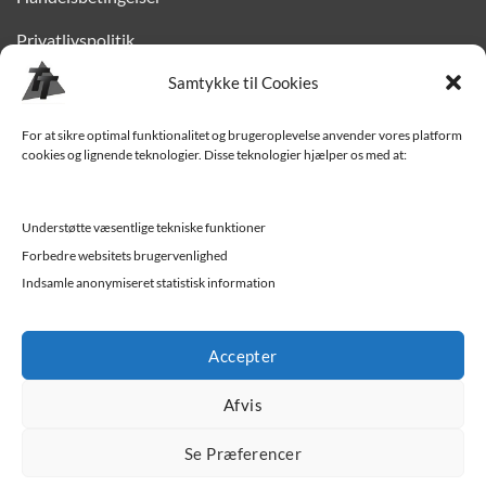
Privatlivspolitik
Finansiering
Samtykke til Cookies
Levering til Sjælland
For at sikre optimal funktionalitet og brugeroplevelse anvender vores platform
cookies og lignende teknologier. Disse teknologier hjælper os med at:
Vedligehold af trailer
Trailer-hjælp og FAQ
Understøtte væsentlige tekniske funktioner
Værksted
Forbedre websitets brugervenlighed
Indsamle anonymiseret statistisk information
Job/ledige stillinger
Accepter
Afvis
Se Præferencer