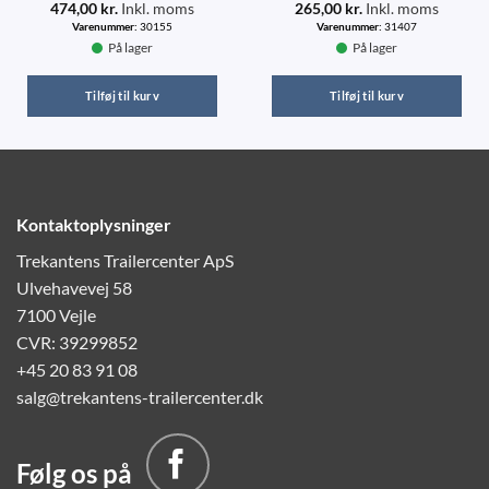
474,00
kr.
Inkl. moms
265,00
kr.
Inkl. moms
Varenummer:
30155
Varenummer:
31407
På lager
På lager
Tilføj til kurv
Tilføj til kurv
Kontaktoplysninger
Trekantens Trailercenter ApS
Ulvehavevej 58
7100 Vejle
CVR: 39299852
+45 20 83 91 08
salg@trekantens-trailercenter.dk
Følg os på