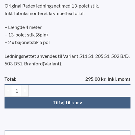
Original Radex ledningsnet med 13-polet stik.
Inkl. fabriksmonteret krympeflex fortil.
– Længde 4 meter
– 13-polet stik (8pin)
– 2 x bajonetstik 5 pol
Ledningsnettet anvendes til Variant 511 S1, 205 S1, 502 B/D,
503 DS1, Branford(Variant).
Total:
295,00 kr. Inkl. moms
Ledningsnet 13-polet – Radex 4 meter antal
Tilføj til kurv