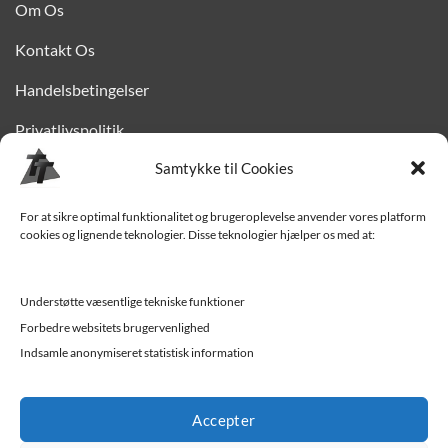
Om Os
Kontakt Os
Handelsbetingelser
Privatlivspolitik
Samtykke til Cookies
Finansiering
Levering til Sjælland
For at sikre optimal funktionalitet og brugeroplevelse anvender vores platform
cookies og lignende teknologier. Disse teknologier hjælper os med at:
Vedligehold af trailer
Trailer-hjælp og FAQ
Understøtte væsentlige tekniske funktioner
Værksted
Forbedre websitets brugervenlighed
Indsamle anonymiseret statistisk information
Job/ledige stillinger
Accepter