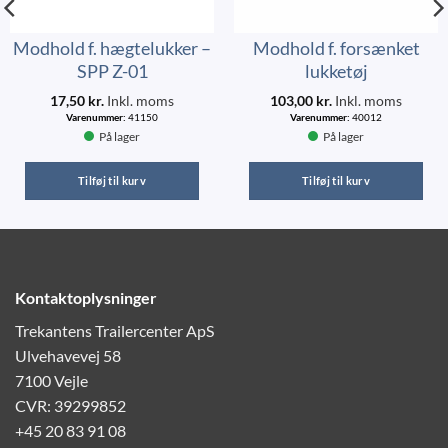
Modhold f. hægtelukker –
Modhold f. forsænket
SPP Z-01
lukketøj
17,50
kr.
Inkl. moms
103,00
kr.
Inkl. moms
Varenummer:
41150
Varenummer:
40012
På lager
På lager
Tilføj til kurv
Tilføj til kurv
Kontaktoplysninger
Trekantens Trailercenter ApS
Ulvehavevej 58
7100 Vejle
CVR: 39299852
+45 20 83 91 08