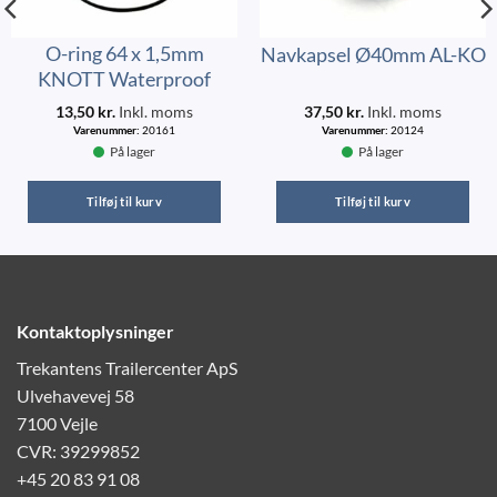
O-ring 64 x 1,5mm
Navkapsel Ø40mm AL-KO
KNOTT Waterproof
13,50
kr.
Inkl. moms
37,50
kr.
Inkl. moms
Varenummer:
20161
Varenummer:
20124
På lager
På lager
Tilføj til kurv
Tilføj til kurv
Kontaktoplysninger
Trekantens Trailercenter ApS
Ulvehavevej 58
7100 Vejle
CVR: 39299852
+45 20 83 91 08