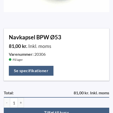
Navkapsel BPW Ø53
81,00
kr.
Inkl. moms
Varenummer:
20306
På lager
Se specifikationer
Total:
81,00 kr. Inkl. moms
Navkapsel BPW Ø53 antal
Tilføj til kurv