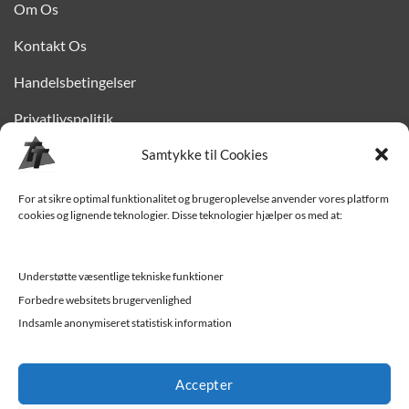
Om Os
Kontakt Os
Handelsbetingelser
Privatlivspolitik
Finansiering
Samtykke til Cookies
Levering til Sjælland
For at sikre optimal funktionalitet og brugeroplevelse anvender vores platform
cookies og lignende teknologier. Disse teknologier hjælper os med at:
Vedligehold af trailer
Trailer-hjælp og FAQ
Understøtte væsentlige tekniske funktioner
Værksted
Forbedre websitets brugervenlighed
Indsamle anonymiseret statistisk information
Job/ledige stillinger
Accepter