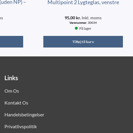
(uden NP) –
Multipoint 2 Lygteglas, venstre
ms
95,00
kr.
Inkl. moms
Varenummer:
30034
På lager
Tilføj til kurv
Links
Om Os
Kontakt Os
Handelsbetingelser
Privatlivspolitik