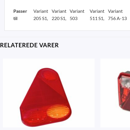
Passer
Variant
Variant
Variant
Variant
Variant
til
205 S1
220 S1
503
511 S1
756 A-13
RELATEREDE VARER