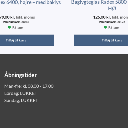
Baglygteglas Radex 5800 
ex 6400, højre – med baklys
HØ
79,00
kr.
Inkl. moms
125,00
kr.
Inkl. mo
Varenummer:
30018
Varenummer:
30196
På lager
På lager
Tilføj til kurv
Tilføj til kurv
Åbningstider
Man-fre: kl. 08.00 - 17.00
Lørdag: LUKKET
Søndag; LUKKET