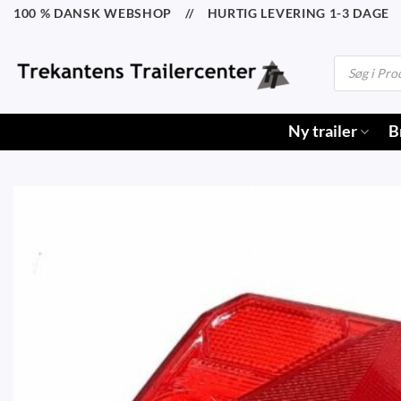
Fortsæt
100 % DANSK WEBSHOP // HURTIG LEVERING 1-3 DAGE /
til
indhold
Products
search
Ny trailer
B