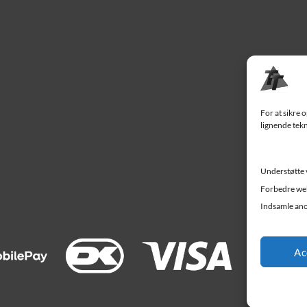
For at sikre 
lignende tekn
Understøtte 
Forbedre web
Indsamle ano
Ac