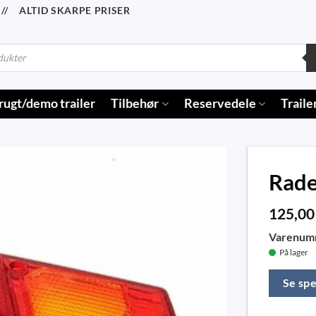
/ ALTID SKARPE PRISER
rugt/demo trailer
Tilbehør
Reservedele
Traile
Rade
125,0
Varenum
På lager
Se spe