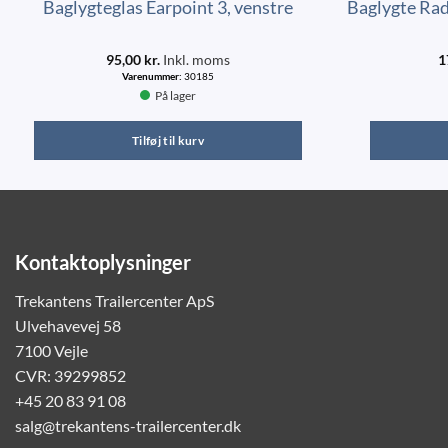
Baglygteglas Earpoint 3, venstre
Baglygte Rad
95,00
kr.
Inkl. moms
1
Varenummer:
30185
På lager
Tilføj til kurv
Kontaktoplysninger
Trekantens Trailercenter ApS
Ulvehavevej 58
7100 Vejle
CVR: 39299852
+45 20 83 91 08
salg@trekantens-trailercenter.dk