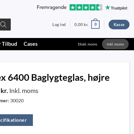
0
Log ind
0,00
kr.
Kasse
r Tilbud
Cases
Ekskl. moms
Inkl. moms
x 6400 Baglygteglas, højre
0
kr.
Inkl. moms
mer:
30020
cifikationer