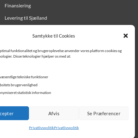
Finansiering
Levering til Sjælland
Vedligehold af trailer
Samtykke til Cookies
Trailer-hjælp og FAQ
optimal funktionalitet og brugeroplevelse anvender vores platform cookies og
Værksted
ologier. Disse teknologier hjælper os med at:
Job/ledige stillinger
væsentlige tekniske funktioner
sitets brugervenlighed
nymiseret statistisk information
cepter
Afvis
Se Præferencer
Privatlivspolitik
Privatlivspolitik