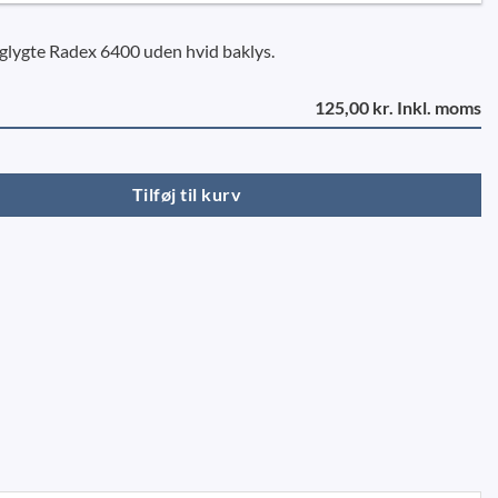
glygte Radex 6400 uden hvid baklys.
125,00 kr. Inkl. moms
ygteglas, højre antal
Tilføj til kurv