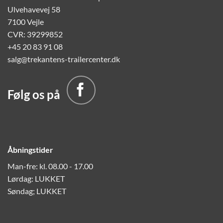
Ulvehavevej 58
7100 Vejle
CVR: 39299852
+45 20 83 91 08
salg@trekantens-trailercenter.dk
Følg os på
Åbningstider
Man-fre: kl. 08.00 - 17.00
Lørdag: LUKKET
Søndag; LUKKET