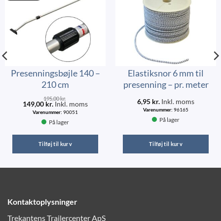
Presenningsbøjle 140 –
Elastiksnor 6 mm til
210 cm
presenning – pr. meter
195,00
kr.
6,95
kr.
Inkl. moms
149,00
kr.
Inkl. moms
Varenummer:
96165
Varenummer:
90051
På lager
På lager
Tilføj til kurv
Tilføj til kurv
Kontaktoplysninger
Trekantens Trailercenter ApS