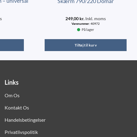
 – universal
Skærm 790/220 Domar
s
249,00
kr.
Inkl. moms
Varenummer:
40972
På lager
Tilføj til kurv
Links
Om Os
Kontakt Os
Handelsbetingelser
Privatlivspolitik