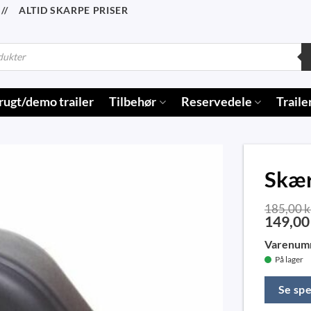
/ ALTID SKARPE PRISER
rugt/demo trailer
Tilbehør
Reservedele
Traile
Skæ
185,00
k
149,0
Varenum
På lager
Se spe