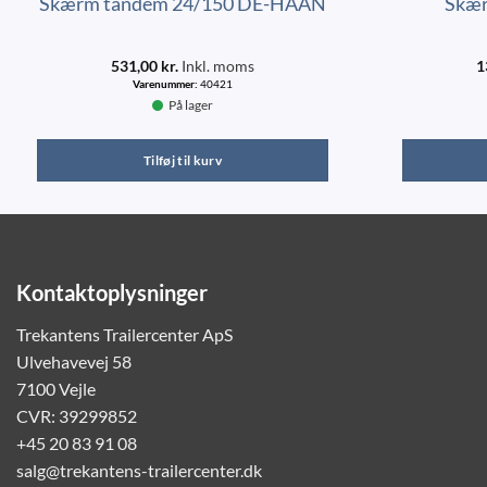
Skærm tandem 24/150 DE-HAAN
Skæ
531,00
kr.
Inkl. moms
1
Varenummer:
40421
På lager
Tilføj til kurv
Kontaktoplysninger
Trekantens Trailercenter ApS
Ulvehavevej 58
7100 Vejle
CVR: 39299852
+45 20 83 91 08
salg@trekantens-trailercenter.dk