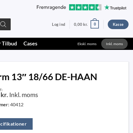
0
Log ind
0,00
kr.
Kasse
r Tilbud
Cases
Ekskl. moms
Inkl. moms
rm 13″ 18/66 DE-HAAN
r.
0
kr.
Inkl. moms
mer:
40412
cifikationer