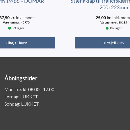
Stænkklap til trailerskærm
rm 19/66 – DOMAR
200x223mm
37,50
kr.
Inkl. moms
25,00
kr.
Inkl. mom
Varenummer:
40970
Varenummer:
80185
På lager
På lager
Tilføj til kurv
Tilføj til kurv
Åbningstider
Man-fre: kl. 08.00 - 17.00
Lørdag: LUKKET
Søndag; LUKKET