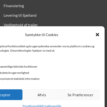
Finansiering
Levering til Sjælland
Vedligehold af trailer
Trailer-hjælp og FAQ
Samtykke til Cookies
Værksted
optimal funktionalitet og brugeroplevelse anvender vores platform cookies og
ologier. Disse teknologier hjælper os med at:
Job/ledige stillinger
væsentlige tekniske funktioner
sitets brugervenlighed
nymiseret statistisk information
cepter
Afvis
Se Præferencer
Privatlivspolitik
Privatlivspolitik