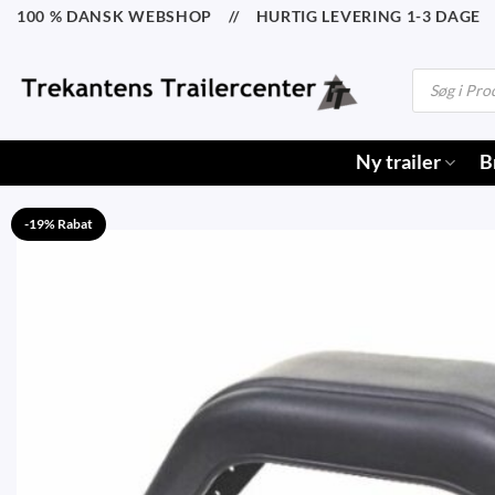
Fortsæt
100 % DANSK WEBSHOP // HURTIG LEVERING 1-3 DAGE /
til
indhold
Products
search
Ny trailer
B
-19% Rabat