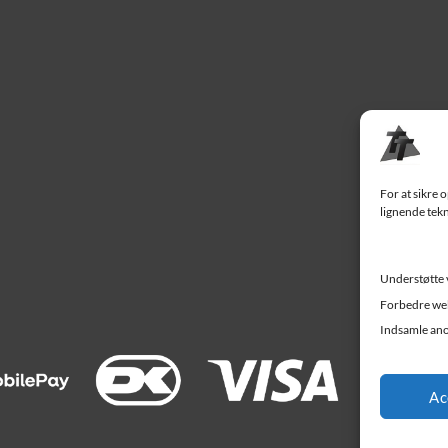
For at sikre 
lignende tekn
Understøtte 
Forbedre web
Indsamle ano
Ac