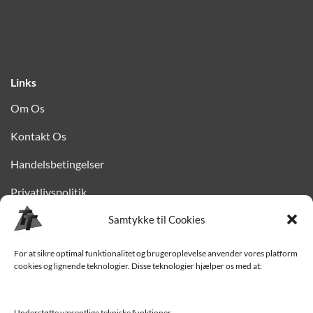
Links
Om Os
Kontakt Os
Handelsbetingelser
Privatlivspolitik
Samtykke til Cookies
Finansiering
Levering til Sjælland
For at sikre optimal funktionalitet og brugeroplevelse anvender vores platform
cookies og lignende teknologier. Disse teknologier hjælper os med at:
Vedligehold af trailer
Trailer-hjælp og FAQ
Understøtte væsentlige tekniske funktioner