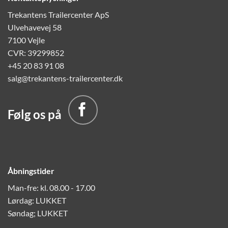
Trekantens Trailercenter ApS
Ulvehavevej 58
7100 Vejle
CVR: 39299852
+45 20 83 91 08
salg@trekantens-trailercenter.dk
Følg os på
Åbningstider
Man-fre: kl. 08.00 - 17.00
Lørdag: LUKKET
Søndag; LUKKET