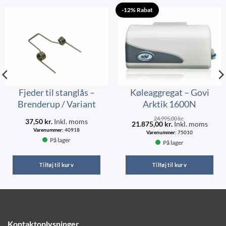
-12% Rabat
Fjeder til stanglås –
Køleaggregat – Govi
Brenderup / Variant
Arktik 1600N
24.995,00
kr.
37,50
kr.
Inkl. moms
21.875,00
kr.
Inkl. moms
Varenummer:
40918
Varenummer:
75010
På lager
På lager
Tilføj til kurv
Tilføj til kurv
Kontaktoplysninger