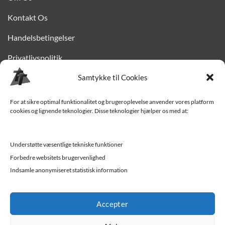
Kontakt Os
Handelsbetingelser
Privatlivspolitik
Finansiering
Samtykke til Cookies
Levering til Sjælland
For at sikre optimal funktionalitet og brugeroplevelse anvender vores platform
cookies og lignende teknologier. Disse teknologier hjælper os med at:
Vedligehold af trailer
Trailer-hjælp og FAQ
Understøtte væsentlige tekniske funktioner
Værksted
Forbedre websitets brugervenlighed
Indsamle anonymiseret statistisk information
Job/ledige stillinger
Accepter