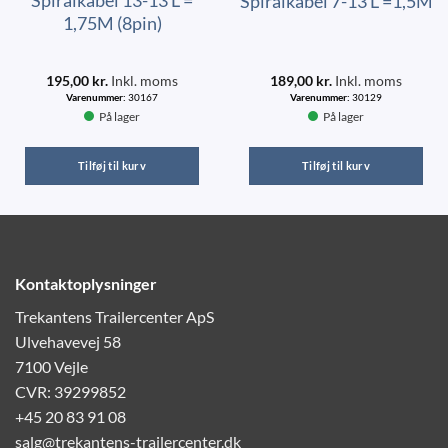
Spiralkabel 7-13 L =1,5M
1,75M (8pin)
195,00
kr.
Inkl. moms
189,00
kr.
Inkl. moms
Varenummer:
30167
Varenummer:
30129
På lager
På lager
Tilføj til kurv
Tilføj til kurv
Kontaktoplysninger
Trekantens Trailercenter ApS
Ulvehavevej 58
7100 Vejle
CVR: 39299852
+45 20 83 91 08
salg@trekantens-trailercenter.dk