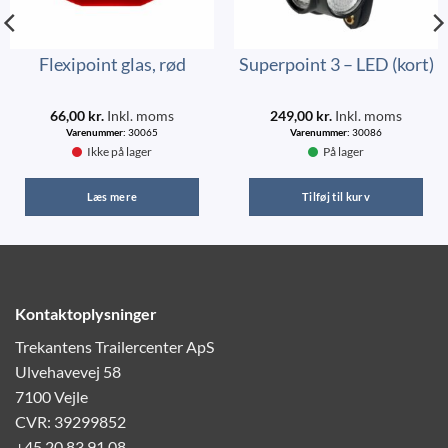
Flexipoint glas, rød
Superpoint 3 – LED (kort)
66,00
kr.
Inkl. moms
249,00
kr.
Inkl. moms
Varenummer:
30065
Varenummer:
30086
Ikke på lager
På lager
Læs mere
Tilføj til kurv
Kontaktoplysninger
Trekantens Trailercenter ApS
Ulvehavevej 58
7100 Vejle
CVR: 39299852
+45 20 83 91 08