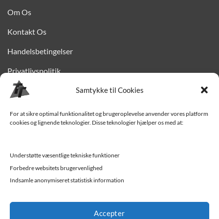
Om Os
Kontakt Os
Handelsbetingelser
Privatlivspolitik
Finansiering
Samtykke til Cookies
Levering til Sjælland
For at sikre optimal funktionalitet og brugeroplevelse anvender vores platform
cookies og lignende teknologier. Disse teknologier hjælper os med at:
Vedligehold af trailer
Trailer-hjælp og FAQ
Understøtte væsentlige tekniske funktioner
Værksted
Forbedre websitets brugervenlighed
Indsamle anonymiseret statistisk information
Job/ledige stillinger
Accepter