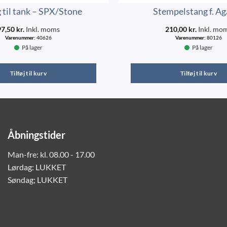
 til tank – SPX/Stone
Stempelstang f. A
97,50
kr.
Inkl. moms
210,00
kr.
Inkl. mo
Varenummer:
40626
Varenummer:
80126
På lager
På lager
Tilføj til kurv
Tilføj til kurv
Åbningstider
Man-fre: kl. 08.00 - 17.00
Lørdag: LUKKET
Søndag; LUKKET