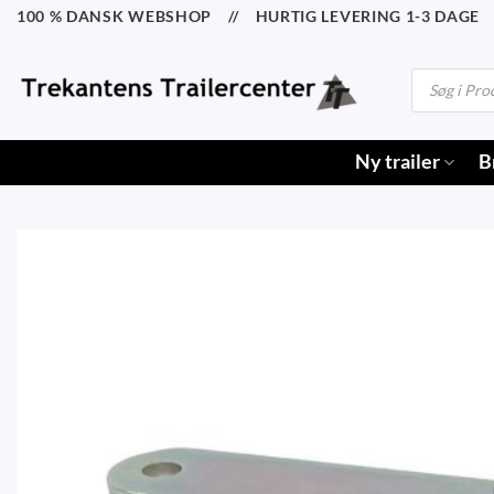
Fortsæt
100 % DANSK WEBSHOP // HURTIG LEVERING 1-3 DAGE /
til
indhold
Products
search
Ny trailer
B