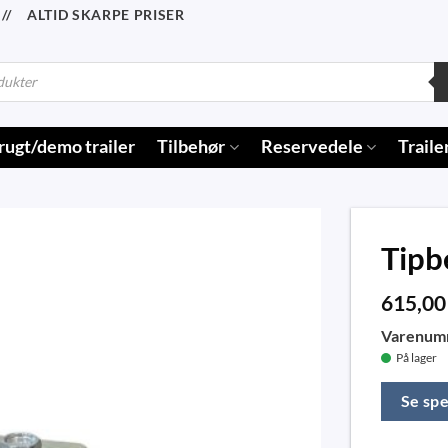
/ ALTID SKARPE PRISER
rugt/demo trailer
Tilbehør
Reservedele
Traile
Tipb
615,0
Varenum
På lager
Se spe