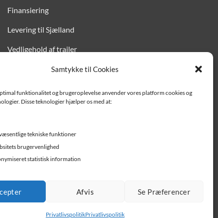
Finansiering
Levering til Sjælland
Vedligehold af trailer
Trailer-hjælp og FAQ
Samtykke til Cookies
Værksted
optimal funktionalitet og brugeroplevelse anvender vores platform cookies og
ologier. Disse teknologier hjælper os med at:
Job/ledige stillinger
væsentlige tekniske funktioner
sitets brugervenlighed
nymiseret statistisk information
cepter
Afvis
Se Præferencer
Privatlivspolitik
Privatlivspolitik