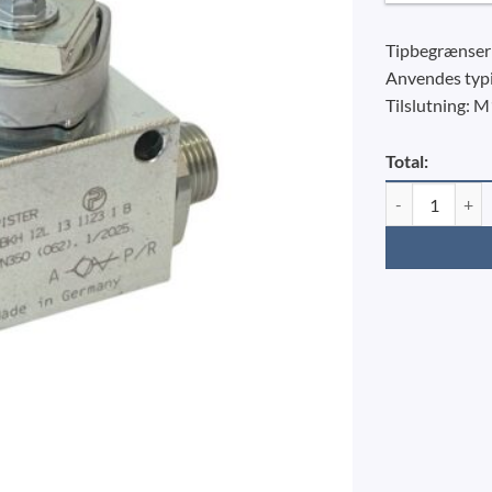
Tipbegrænser t
Anvendes typis
Tilslutning: 
Total:
Tipbegrænser - 