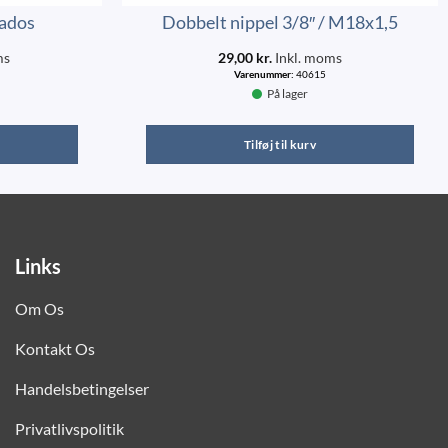
gados
Dobbelt nippel 3/8″ / M18x1,5
ms
29,00
kr.
Inkl. moms
Varenummer:
40615
På lager
Tilføj til kurv
Links
Om Os
Kontakt Os
Handelsbetingelser
Privatlivspolitik