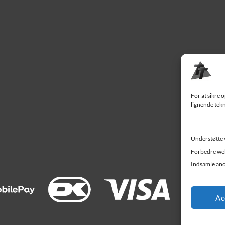
For at sikre 
lignende tekn
Understøtte 
Forbedre web
Indsamle ano
Ac