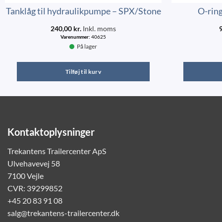
Tanklåg til hydraulikpumpe – SPX/Stone
O-ring
240,00
kr.
Inkl. moms
Varenummer:
40625
På lager
Tilføj til kurv
Kontaktoplysninger
Trekantens Trailercenter ApS
Ulvehavevej 58
7100 Vejle
CVR: 39299852
+45 20 83 91 08
salg@trekantens-trailercenter.dk