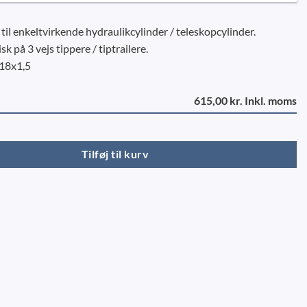
il enkeltvirkende hydraulikcylinder / teleskopcylinder.
k på 3 vejs tippere / tiptrailere.
M18x1,5
615,00 kr. Inkl. moms
3VT (hydraulisk) antal
Tilføj til kurv