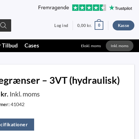
0
Log ind
0,00
kr.
Kasse
r Tilbud
Cases
Ekskl. moms
Inkl. moms
egrænser – 3VT (hydraulisk)
0
kr.
Inkl. moms
mer:
41042
cifikationer