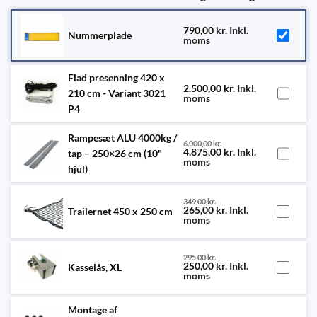
790,00
kr.
Inkl.
Nummerplade
moms
Flad presenning 420 x
2.500,00
kr.
Inkl.
210 cm - Variant 3021
moms
P4
Rampesæt ALU 4000kg /
6.000,00
kr.
4.875,00
kr.
Inkl.
tap – 250×26 cm (10"
moms
hjul)
349,00
kr.
265,00
kr.
Inkl.
Trailernet 450 x 250 cm
moms
295,00
kr.
250,00
kr.
Inkl.
Kasselås, XL
moms
Montage af