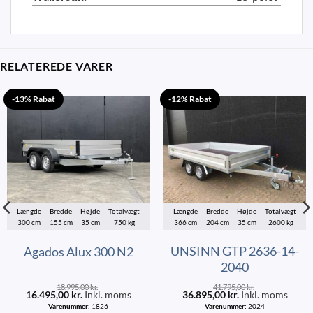
RELATEREDE VARER
-13% Rabat
-12% Rabat
Længde
Bredde
Højde
Totalvægt
Længde
Bredde
Højde
Totalvægt
300 cm
155 cm
35 cm
750 kg
366 cm
204 cm
35 cm
2600 kg
UNSINN GTP 2636-14-
Agados Alux 300 N2
2040
18.995,00
kr.
41.795,00
kr.
16.495,00
kr.
Inkl. moms
36.895,00
kr.
Inkl. moms
Varenummer:
1826
Varenummer:
2024