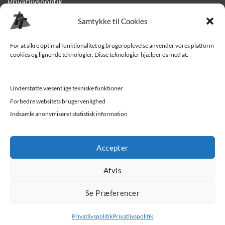
Privatlivspolitik
Finansiering
Samtykke til Cookies
Levering til Sjælland
For at sikre optimal funktionalitet og brugeroplevelse anvender vores platform
cookies og lignende teknologier. Disse teknologier hjælper os med at:
Vedligehold af trailer
Trailer-hjælp og FAQ
Understøtte væsentlige tekniske funktioner
Værksted
Forbedre websitets brugervenlighed
Indsamle anonymiseret statistisk information
Job/ledige stillinger
Accepter
Afvis
Se Præferencer
Privatlivspolitik
Privatlivspolitik
Trekantens Trailercenter - Vejle | Kolding | Horsens | Fredericia |