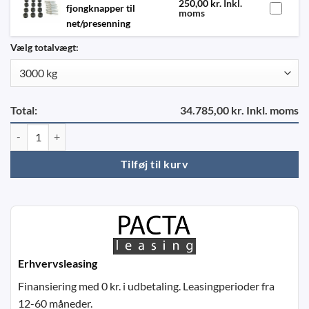
250,00
kr.
Inkl.
fjongknapper til
moms
net/presenning
Vælg totalvægt:
Total:
34.785,00 kr. Inkl. moms
Variant 3021 P4 antal
Tilføj til kurv
Erhvervsleasing
Finansiering med 0 kr. i udbetaling. Leasingperioder fra
12-60 måneder.