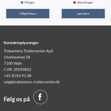
På lager
Ikke på lager
Tilføj til kurv
Læs mere
Kontaktoplysninger
Trekantens Trailercenter ApS
Ulvehavevej 58
7100 Vejle
CVR: 39299852
+45 20 83 91 08
salg@trekantens-trailercenter.dk
Følg os på