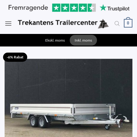
Fortsæt
til
indhold
0
Ekskl. moms
Inkl. moms
-6% Rabat