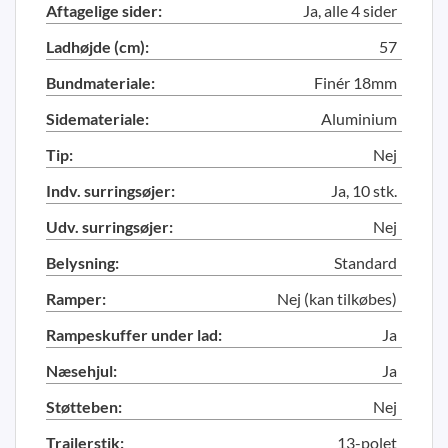
Aftagelige sider:
Ja, alle 4 sider
Ladhøjde (cm):
57
Bundmateriale:
Finér 18mm
Sidemateriale:
Aluminium
Tip:
Nej
Indv. surringsøjer:
Ja, 10 stk.
Udv. surringsøjer:
Nej
Belysning:
Standard
Ramper:
Nej (kan tilkøbes)
Rampeskuffer under lad:
Ja
Næsehjul:
Ja
Støtteben:
Nej
Trailerstik:
13-polet