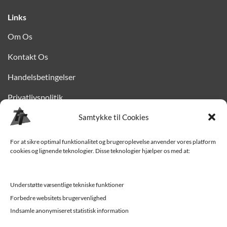
Links
Om Os
Kontakt Os
Handelsbetingelser
Privatlivspolitik
Finansiering
Samtykke til Cookies
Levering til Sjælland
For at sikre optimal funktionalitet og brugeroplevelse anvender vores platform
cookies og lignende teknologier. Disse teknologier hjælper os med at:
Vedligehold af trailer
Trailer-hjælp og FAQ
Understøtte væsentlige tekniske funktioner
Værksted
Forbedre websitets brugervenlighed
Indsamle anonymiseret statistisk information
Job/ledige stillinger