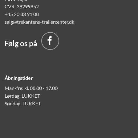
CVR: 39299852
+45 20 83 91 08
salg@trekantens-trailercenter.dk
Følg os på
Åbningstider
Man-fre: kl. 08.00 - 17.00
Lørdag: LUKKET
Søndag; LUKKET