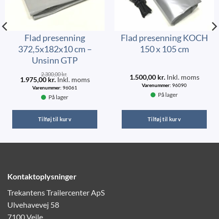
Flad presenning
Flad presenning KOCH
372,5x182x10 cm –
150 x 105 cm
Unsinn GTP
2.300,00
kr.
1.500,00
kr.
Inkl. moms
1.975,00
kr.
Inkl. moms
Varenummer:
96090
Varenummer:
96061
På lager
På lager
Tilføj til kurv
Tilføj til kurv
Kontaktoplysninger
Trekantens Trailercenter ApS
Ulvehavevej 58
7100 Vejle