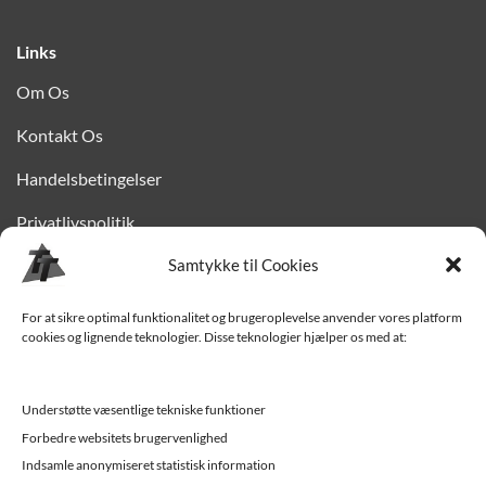
Links
Om Os
Kontakt Os
Handelsbetingelser
Privatlivspolitik
Samtykke til Cookies
Finansiering
Levering til Sjælland
For at sikre optimal funktionalitet og brugeroplevelse anvender vores platform
cookies og lignende teknologier. Disse teknologier hjælper os med at:
Vedligehold af trailer
Trailer-hjælp og FAQ
Understøtte væsentlige tekniske funktioner
Værksted
Forbedre websitets brugervenlighed
Indsamle anonymiseret statistisk information
Job/ledige stillinger