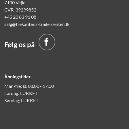
7100 Vejle
CVR: 39299852
+45 20 83 91 08
salg@trekantens-trailercenter.dk
Følg os på
Åbningstider
Man-fre: kl. 08.00 - 17.00
Lørdag: LUKKET
Søndag; LUKKET