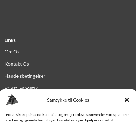
Links
Om Os
Kontakt Os
Handelsbetingelser
Privatlivspolitik
Samtykke til Cookies
Finansiering
Levering til Sjælland
For at sikre optimal funktionalitet og brugeroplevelse anvender vores platform
cookies og lignende teknologier. Disse teknologier hjælper os med at:
Vedligehold af trailer