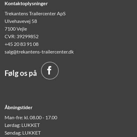
Kontaktoplysninger
Trekantens Trailercenter ApS
Ulvehavevej 58
7100 Vejle
CVR: 39299852
+45 20 83 91 08
salg@trekantens-trailercenter.dk
Følg os på
Åbningstider
Man-fre: kl. 08.00 - 17.00
Lørdag: LUKKET
Søndag; LUKKET