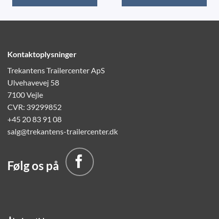
Kontaktoplysninger
Trekantens Trailercenter ApS
Ulvehavevej 58
7100 Vejle
CVR: 39299852
+45 20 83 91 08
salg@trekantens-trailercenter.dk
Følg os på