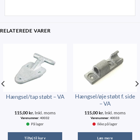
RELATEREDE VARER
Hængsel/øje støbt f. side
Hængsel/tap støbt – VA
– VA
115,00
kr.
Inkl. moms
115,00
kr.
Inkl. moms
Varenummer:
40032
Varenummer:
40033
På lager
Ikke på lager
Tilføj til kurv
Læs mere