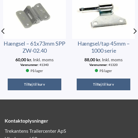
Hængsel – 61x73mm SPP
Hængsel/tap 45mm –
ZW-02.40
1000 serie
60,00
kr.
Inkl. moms
88,00
kr.
Inkl. moms
Varenummer:
41340
Varenummer:
41320
På lager
På lager
Tilføj til kurv
Tilføj til kurv
Kontaktoplysninger
Trekantens Trailercenter ApS