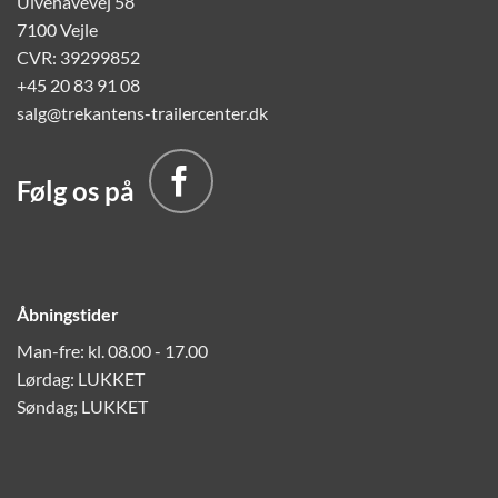
Ulvehavevej 58
7100 Vejle
CVR: 39299852
+45 20 83 91 08
salg@trekantens-trailercenter.dk
Følg os på
Åbningstider
Man-fre: kl. 08.00 - 17.00
Lørdag: LUKKET
Søndag; LUKKET