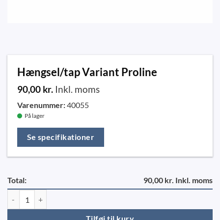
Hængsel/tap Variant Proline
90,00
kr.
Inkl. moms
Varenummer:
40055
På lager
Se specifikationer
Total:
90,00 kr. Inkl. moms
Hængsel/tap Variant Proline antal
Tilføj til kurv