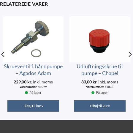
RELATEREDE VARER
Skrueventil f. håndpumpe
Udluftningsskrue til
– Agados Adam
pumpe – Chapel
229,00
kr.
Inkl. moms
83,00
kr.
Inkl. moms
Varenummer:
41079
Varenummer:
41038
På lager
På lager
Tilføj til kurv
Tilføj til kurv