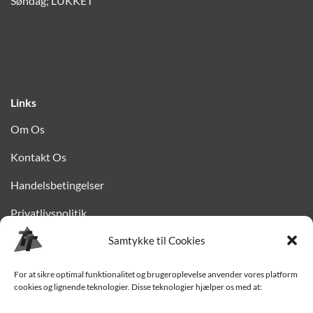
Søndag; LUKKET
Links
Om Os
Kontakt Os
Handelsbetingelser
Privatlivspolitik
Samtykke til Cookies
Finansiering
Levering til Sjælland
For at sikre optimal funktionalitet og brugeroplevelse anvender vores platform
cookies og lignende teknologier. Disse teknologier hjælper os med at:
Vedligehold af trailer