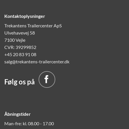
Kontaktoplysninger
Trekantens Trailercenter ApS
Ulvehavevej 58
7100 Vejle
CVR: 39299852
+45 20 83 91 08
salg@trekantens-trailercenter.dk
Følg os på
Åbningstider
Man-fre: kl. 08.00 - 17.00