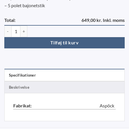
– 5 polet bajonetstik
Total:
649,00 kr. Inkl. moms
Ledningsnet 13-polet – Aspöck 10 meter, DC 7,5 meter antal
Tilføj til kurv
Specifikationer
Beskrivelse
Fabrikat:
Aspöck